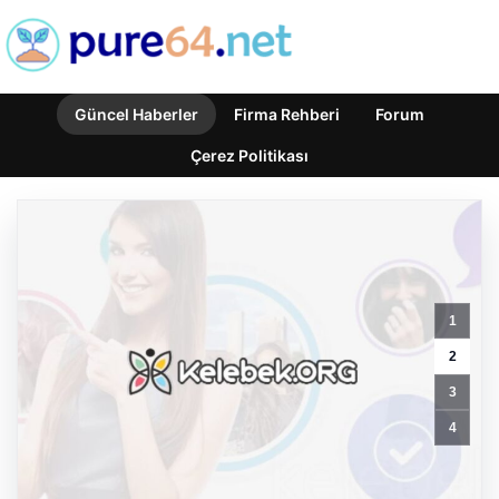
Güncel Haberler
Firma Rehberi
Forum
Çerez Politikası
Organize
suçla
1
mücadele
toplantısı.
2
İçişleri
3
Bakanı
Çiftçi:
4
Hiçbir
suç
yapılanmasına