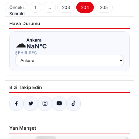
Yazı
Önceki
1
…
203
204
205
Sonraki
sayfalaması
Hava Durumu
☁
Ankara
NaN°C
ŞEHIR SEÇ
Bizi Takip Edin
Yan Manşet