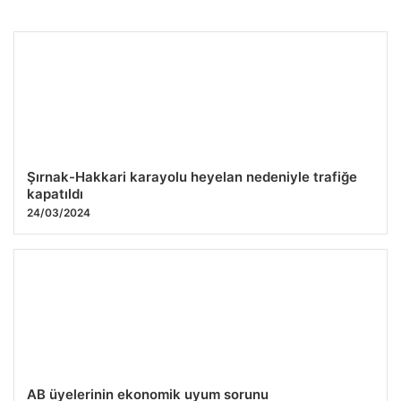
İstanbul Havalimanı’nda Gizli Uyuşturucu Operasyonu:
Yürüyüşüyle Şüphe Çekti, Midesinden 26 Kapsül Çıkarıldı
27.07.2026 09:43
Şırnak-Hakkari karayolu heyelan nedeniyle trafiğe
kapatıldı
24/03/2024
AB üyelerinin ekonomik uyum sorunu