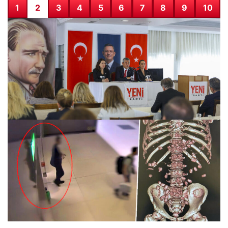
1
2
3
4
5
6
7
8
9
10
Özgür Özel: 200’ün üzerinde belediye başkanı Yeni
Parti’ye geçecek
28.07.2026 08:43