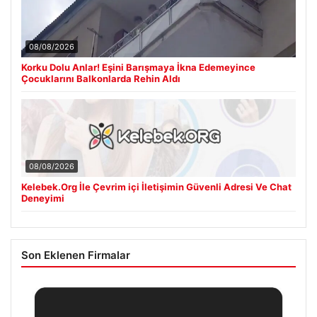
08/08/2026
Korku Dolu Anlar! Eşini Barışmaya İkna Edemeyince
Çocuklarını Balkonlarda Rehin Aldı
08/08/2026
Kelebek.Org İle Çevrim içi İletişimin Güvenli Adresi Ve Chat
Deneyimi
Son Eklenen Firmalar