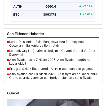
ALTIN
6660.6
▲ +2.59%
BTC
3093178
▲ +0.01%
Son Eklenen Haberler
Korku Dolu Anlar! Eşini Barışmaya İkna Edemeyince
■
Çocuklarını Balkonlarda Rehin Aldı
Kelebek.Org İle Çevrim içi İletişimin Güvenli Adresi Ve Chat
■
Deneyimi
Altın fiyatları canlı 7 Nisan 2026: Altın fiyatları bugün ne
■
kadar oldu?
Ertuğrul Özkök ifade verdi. “Aklımın ucundan bile geçmez”
■
Altın fiyatları canlı 8 Nisan 2026: Altın fiyatları ne kadar oldu?
■
Gram, çeyrek, yarım ve cumhuriyet altını alış satış fiyatları
Güncel