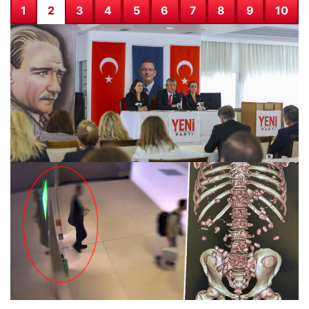
1
2
3
4
5
6
7
8
9
10
Özgür Özel: 200’ün üzerinde belediye başkanı Yeni
Parti’ye geçecek
28.07.2026 08:43