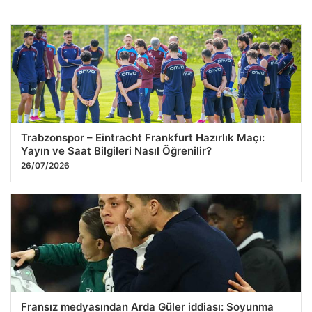
İstanbul Havalimanı’nda Gizli Uyuşturucu Operasyonu:
Yürüyüşüyle Şüphe Çekti, Midesinden 26 Kapsül Çıkarıldı
27.07.2026 09:43
Trabzonspor – Eintracht Frankfurt Hazırlık Maçı:
Yayın ve Saat Bilgileri Nasıl Öğrenilir?
26/07/2026
Fransız medyasından Arda Güler iddiası: Soyunma