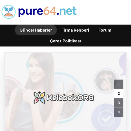
Güncel Haberler
Firma Rehberi
Forum
Çerez Politikası
Organize
suçla
1
mücadele
toplantısı.
2
İçişleri
3
Bakanı
Çiftçi:
4
Hiçbir
suç
yapılanmasına