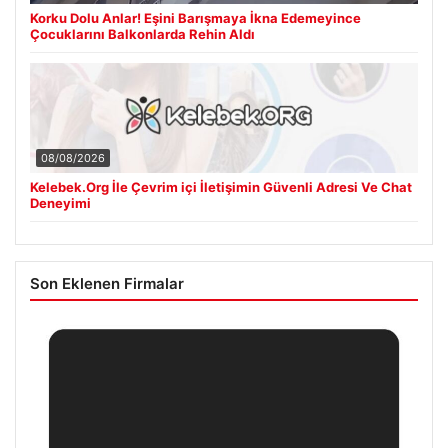
Korku Dolu Anlar! Eşini Barışmaya İkna Edemeyince
Çocuklarını Balkonlarda Rehin Aldı
08/08/2026
Kelebek.Org İle Çevrim içi İletişimin Güvenli Adresi Ve Chat
Deneyimi
Son Eklenen Firmalar