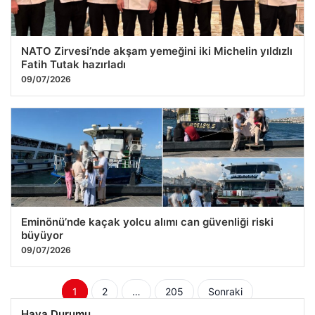
NATO Zirvesi’nde akşam yemeğini iki Michelin yıldızlı
Fatih Tutak hazırladı
09/07/2026
Eminönü’nde kaçak yolcu alımı can güvenliği riski
büyüyor
09/07/2026
Yazı
1
2
…
205
Sonraki
sayfalaması
Hava Durumu