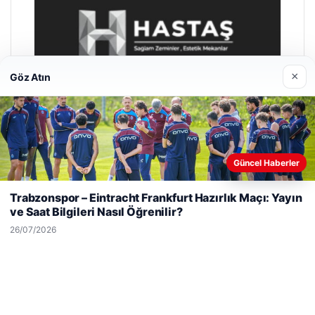
×
Göz Atın
Güncel Haberler
Web sitemizi nasıl kullandığınızı daha iyi anlayabilmek,
deneyiminizi kişiselleştirmek ve geliştirmek amacıyla çerezler
Hastaş Beton
Trabzonspor – Eintracht Frankfurt Hazırlık Maçı: Yayın
kullanıyoruz.
Çerez Politikamız
26/05/2026
ve Saat Bilgileri Nasıl Öğrenilir?
Reddet
Kabul Et
26/07/2026