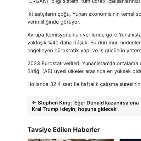
“ERGANI” bilgi sistemi tüm ücretli çalışanlarınız
İktisatçıların çoğu, Yunan ekonomisinin temel s
verimliliğinde görüyor.
Avrupa Komisyonu'nun verilerine göre Yunanista
yaklaşık %40 daha düşük. Bu durumun nedenleri a
engelleyen bürokratik yapı ve iş gücünün yetersi
2023 Eurostat verileri, Yunanistan'da ortalama 
Birliği (AB) üyesi ülkeler arasında en yüksek ol
Hollanda 32,4 saat ile haftalık çalışma süresini
← Stephen King: 'Eğer Donald kazanırsa ona
Kral Trump I deyin, hoşuna gidecek'
Tavsiye Edilen Haberler