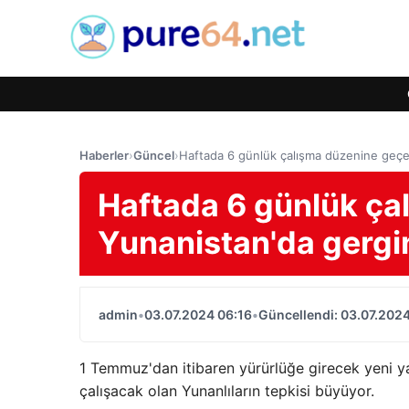
Haberler
›
Güncel
›
Haftada 6 günlük çalışma düzenine geçen
Haftada 6 günlük ça
Yunanistan'da gergin
admin
•
03.07.2024 06:16
•
Güncellendi: 03.07.2024
1 Temmuz'dan itibaren yürürlüğe girecek yeni y
çalışacak olan Yunanlıların tepkisi büyüyor.