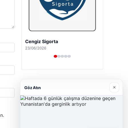
Cengiz Sigorta
23/06/2026
×
Göz Atın
n.