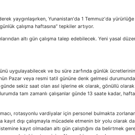
derek yaygınlaşırken, Yunanistan'da 1 Temmuz'da yürürlüğe
 günlük çalışma haftasına” tepkiler artıyor.
anlarından altı gün çalışma talep edebilecek. Yeni yasal düz
 günü uygulayabilecek ve bu süre zarfında günlük ücretlerini
nünün Pazar veya resmi tatil gününe denk gelmesi durumunda
 günde sekiz saat olan asıl işlerine ek olarak, gönüllü olara
u durumda tam zamanlı çalışanlar günde 13 saate kadar, haft
macı, rotasyonlu vardiyalar için personel bulmakta zorlana
a kayıt dışı çalışmayla mücadele etmenin bir yolu olarak da
stemine kayıt olmadan altı gün çalıştığını da belirtmek gere