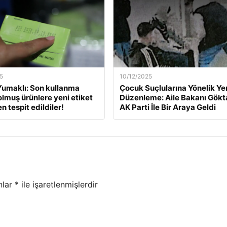
5
10/12/2025
umaklı: Son kullanma
Çocuk Suçlularına Yönelik Ye
dolmuş ürünlere yeni etiket
Düzenleme: Aile Bakanı Gökt
 tespit edildiler!
AK Parti İle Bir Araya Geldi
nlar
*
ile işaretlenmişlerdir