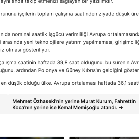
ı aynı anda takip etmenizi sağlayan bir yazılımdır.
orununu işçilerin toplam çalışma saatinden ziyade düşük ür
n'da nominal saatlik işgücü verimliliği Avrupa ortalamasınd
rasında yeni teknolojilere yatırım yapılmaması, girişimcili
z olması gösteriliyor.
çalışma saatinin haftada 39,8 saat olduğunu, bu sürenin Av
duğunu, ardından Polonya ve Güney Kıbrıs'ın geldiğini göster
n en düşük olduğu ülke. Avrupa ortalaması haftada 36,1 saatt
Mehmet Özhaseki'nin yerine Murat Kurum, Fahrettin
Koca'nın yerine ise Kemal Memişoğlu atandı. →