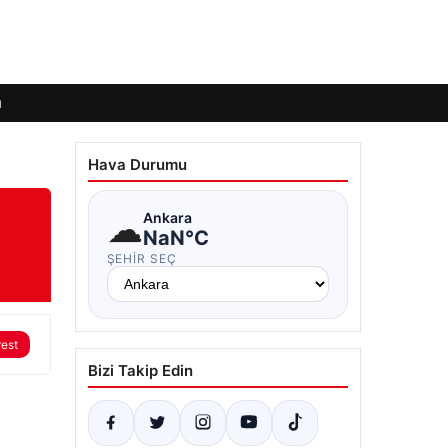
ı
Hava Durumu
☁
Ankara
NaN°C
ŞEHIR SEÇ
rest
Bizi Takip Edin