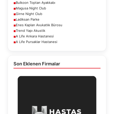
Bulkoon Toptan Ayakkabı
■
Magusa Night Club
■
Girne Night Club
■
Ladiksan Parke
■
Enes Kaplan Avukatlık Bürosu
■
Trend Yapı Akustik
■
A Life Ankara Hastanesi
■
A Life Pursaklar Hastanesi
■
Son Eklenen Firmalar