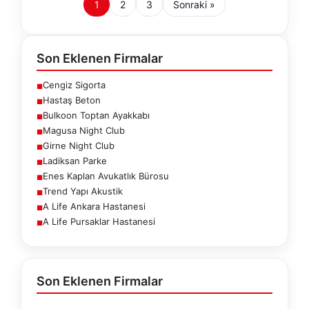
1
2
3
Sonraki »
Son Eklenen Firmalar
Cengiz Sigorta
■
Hastaş Beton
■
Bulkoon Toptan Ayakkabı
■
Magusa Night Club
■
Girne Night Club
■
Ladiksan Parke
■
Enes Kaplan Avukatlık Bürosu
■
Trend Yapı Akustik
■
A Life Ankara Hastanesi
■
A Life Pursaklar Hastanesi
■
Son Eklenen Firmalar