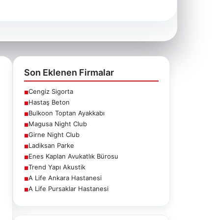
Son Eklenen Firmalar
Cengiz Sigorta
■
Hastaş Beton
■
Bulkoon Toptan Ayakkabı
■
Magusa Night Club
■
Girne Night Club
■
Ladiksan Parke
■
Enes Kaplan Avukatlık Bürosu
■
Trend Yapı Akustik
■
A Life Ankara Hastanesi
■
A Life Pursaklar Hastanesi
■