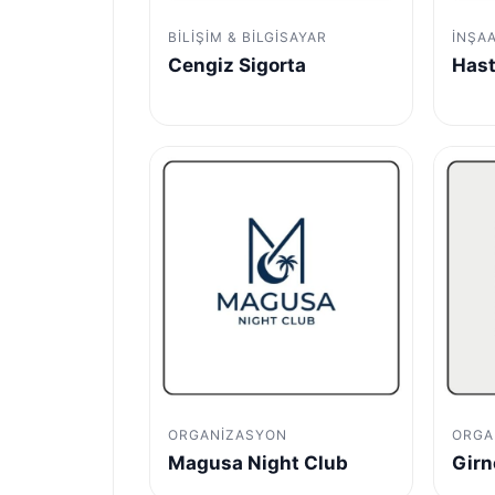
BILIŞIM & BILGISAYAR
İNŞA
Cengiz Sigorta
Hast
ORGANIZASYON
ORGA
Magusa Night Club
Girn