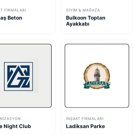
AT FIRMALARI
GIYIM & MAĞAZA
aş Beton
Bulkoon Toptan
Ayakkabı
NIZASYON
İNŞAAT FIRMALARI
e Night Club
Ladiksan Parke