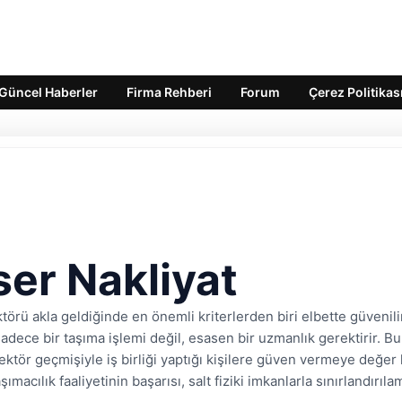
Güncel Haberler
Firma Rehberi
Forum
Çerez Politikas
er Nakliyat
törü akla geldiğinde en önemli kriterlerden biri elbette güvenilirl
sadece bir taşıma işlemi değil, esasen bir uzmanlık gerektirir. B
ektör geçmişiyle iş birliği yaptığı kişilere güven vermeye değer
aşımacılık faaliyetinin başarısı, salt fiziki imkanlarla sınırlandı