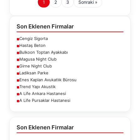
1
2
3
Sonraki »
Son Eklenen Firmalar
Cengiz Sigorta
■
Hastaş Beton
■
Bulkoon Toptan Ayakkabı
■
Magusa Night Club
■
Girne Night Club
■
Ladiksan Parke
■
Enes Kaplan Avukatlık Bürosu
■
Trend Yapı Akustik
■
A Life Ankara Hastanesi
■
A Life Pursaklar Hastanesi
■
Son Eklenen Firmalar