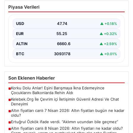
Kelebek.Org İle Çevrim içi İletişimin
Piyasa Verileri
Güvenli Adresi Ve Chat Deneyimi
Dijital dünyasında bireylerin güvenli bir şekilde bağlantı
kurması büyük bir hassasiyet ifade etmektedir.
USD
47.74
▲ +0.18%
Güncel…
EUR
55.25
▲ +0.32%
ALTIN
6660.6
▲ +2.59%
BTC
3093178
▲ +0.01%
Son Eklenen Haberler
Korku Dolu Anlar! Eşini Barışmaya İkna Edemeyince
■
Çocuklarını Balkonlarda Rehin Aldı
Kelebek.Org İle Çevrim içi İletişimin Güvenli Adresi Ve Chat
■
Deneyimi
Altın fiyatları canlı 7 Nisan 2026: Altın fiyatları bugün ne kadar
■
oldu?
Ertuğrul Özkök ifade verdi. “Aklımın ucundan bile geçmez”
■
Altın fiyatları canlı 8 Nisan 2026: Altın fiyatları ne kadar oldu?
■