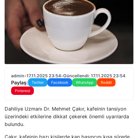
admin
•
17.11.2025 23:54
•
Güncellendi: 17.11.2025 23:54
Paylaş:
Twitter
Facebook
WhatsApp
Reddit
Pinterest
Dahiliye Uzmanı Dr. Mehmet Çakır, kafeinin tansiyon
üzerindeki etkilerine dikkat çekerek önemli uyarılarda
bulundu.
Çakır, kafeinin bazı kişilerde kan basıncını kısa sürede