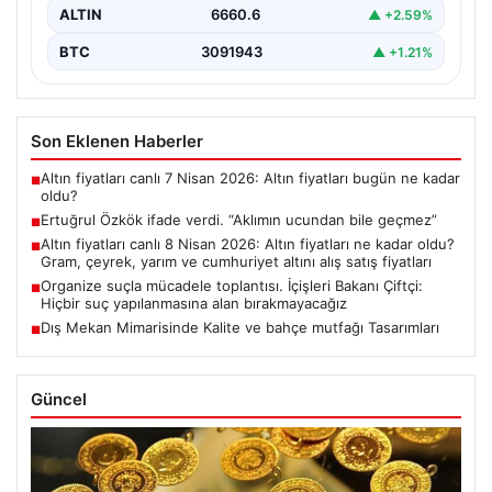
ALTIN
6660.6
▲ +2.59%
BTC
3091943
▲ +1.21%
Son Eklenen Haberler
Altın fiyatları canlı 7 Nisan 2026: Altın fiyatları bugün ne kadar
■
oldu?
Ertuğrul Özkök ifade verdi. “Aklımın ucundan bile geçmez”
■
Altın fiyatları canlı 8 Nisan 2026: Altın fiyatları ne kadar oldu?
■
Gram, çeyrek, yarım ve cumhuriyet altını alış satış fiyatları
Organize suçla mücadele toplantısı. İçişleri Bakanı Çiftçi:
■
Hiçbir suç yapılanmasına alan bırakmayacağız
Dış Mekan Mimarisinde Kalite ve bahçe mutfağı Tasarımları
■
Güncel