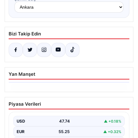
Bizi Takip Edin
Yan Manşet
06.08.2026
Ertuğrul Özkök ifade verdi. “Aklımın
Piyasa Verileri
ucundan bile geçmez”
USD
47.74
▲ +0.18%
EUR
55.25
▲ +0.32%