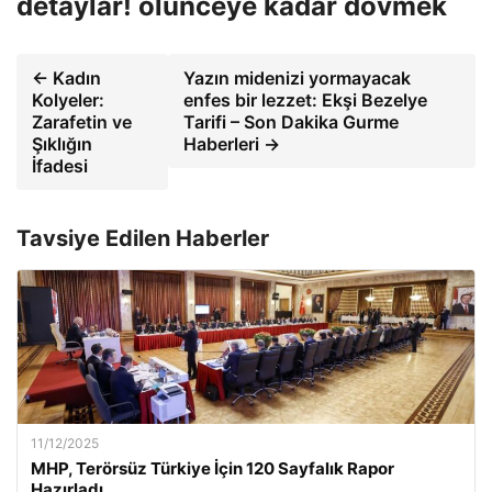
detaylar! ölünceye kadar dövmek
← Kadın
Yazın midenizi yormayacak
Kolyeler:
enfes bir lezzet: Ekşi Bezelye
Zarafetin ve
Tarifi – Son Dakika Gurme
Şıklığın
Haberleri →
İfadesi
Tavsiye Edilen Haberler
11/12/2025
MHP, Terörsüz Türkiye İçin 120 Sayfalık Rapor
Hazırladı