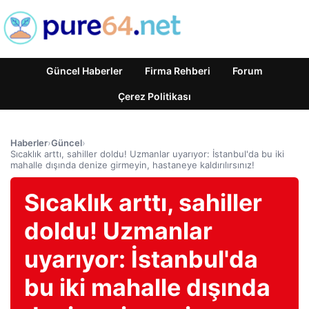
Güncel Haberler
Firma Rehberi
Forum
Çerez Politikası
Haberler
›
Güncel
›
Sıcaklık arttı, sahiller doldu! Uzmanlar uyarıyor: İstanbul'da bu iki
mahalle dışında denize girmeyin, hastaneye kaldırılırsınız!
Sıcaklık arttı, sahiller
doldu! Uzmanlar
uyarıyor: İstanbul'da
bu iki mahalle dışında