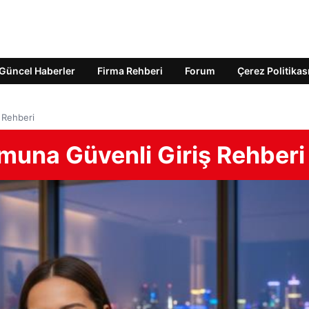
Güncel Haberler
Firma Rehberi
Forum
Çerez Politikas
 Rehberi
muna Güvenli Giriş Rehberi