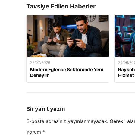
Tavsiye Edilen Haberler
27/07/2026
29/06/20
Modern Eğlence Sektöründe Yeni
Raykobe
Deneyim
Hizmet
Bir yanıt yazın
E-posta adresiniz yayınlanmayacak.
Gerekli ala
Yorum
*