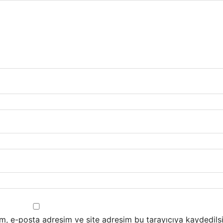
m, e-posta adresim ve site adresim bu tarayıcıya kaydedilsi