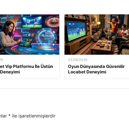
26
23/06/2026
t Vip Platformu İle Üstün
Oyun Dünyasında Güvenilir
 Deneyimi
Locabet Deneyimi
nlar
*
ile işaretlenmişlerdir