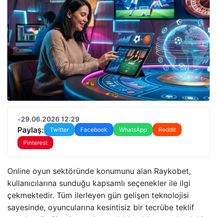
•
29.06.2026 12:29
Paylaş:
Twitter
Facebook
WhatsApp
Reddit
Pinterest
Online oyun sektöründe konumunu alan Raykobet,
kullanıcılarına sunduğu kapsamlı seçenekler ile ilgi
çekmektedir. Tüm ilerleyen gün gelişen teknolojisi
sayesinde, oyuncularına kesintisiz bir tecrübe teklif