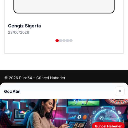
Hastaş Beton
26/05/2026
© 2026 Pure64 – Güncel Haberler
Yeminli Tercüman
|
Malta Dil Okulu
|
lemagrup.com.tr
×
Göz Atın
io
lı Maç İzle
perbahis
perbahis
Web sitemizi nasıl kullandığınızı daha iyi anlayabilmek,
Güncel Haberler