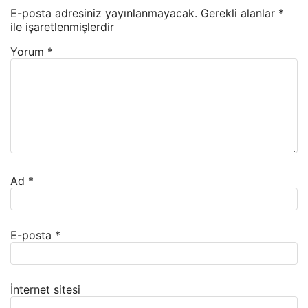
E-posta adresiniz yayınlanmayacak.
Gerekli alanlar
*
ile işaretlenmişlerdir
Yorum
*
Ad
*
E-posta
*
İnternet sitesi