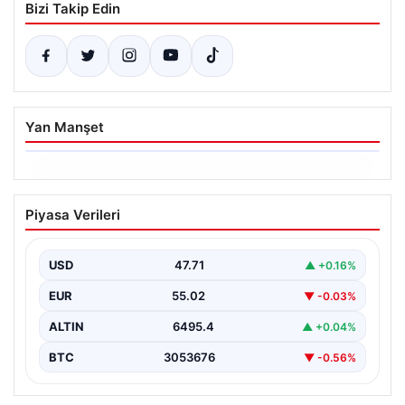
Bizi Takip Edin
Yan Manşet
06.08.2026
Ertuğrul Özkök ifade verdi. “Aklımın
Piyasa Verileri
ucundan bile geçmez”
USD
47.71
▲ +0.16%
EUR
55.02
▼ -0.03%
ALTIN
6495.4
▲ +0.04%
BTC
3053676
▼ -0.56%