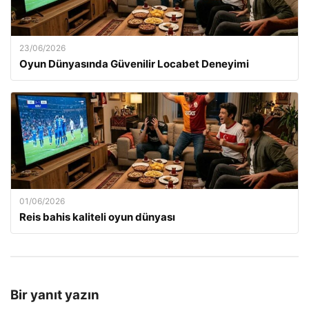
23/06/2026
Oyun Dünyasında Güvenilir Locabet Deneyimi
01/06/2026
Reis bahis kaliteli oyun dünyası
Bir yanıt yazın