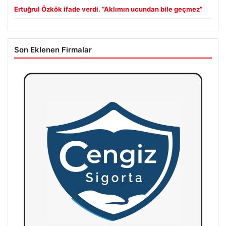
Ertuğrul Özkök ifade verdi. “Aklımın ucundan bile geçmez”
Son Eklenen Firmalar