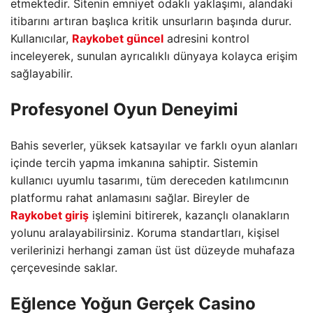
etmektedir. Sitenin emniyet odaklı yaklaşımı, alandaki
itibarını artıran başlıca kritik unsurların başında durur.
Kullanıcılar,
Raykobet güncel
adresini kontrol
inceleyerek, sunulan ayrıcalıklı dünyaya kolayca erişim
sağlayabilir.
Profesyonel Oyun Deneyimi
Bahis severler, yüksek katsayılar ve farklı oyun alanları
içinde tercih yapma imkanına sahiptir. Sistemin
kullanıcı uyumlu tasarımı, tüm dereceden katılımcının
platformu rahat anlamasını sağlar. Bireyler de
Raykobet giriş
işlemini bitirerek, kazançlı olanakların
yolunu aralayabilirsiniz. Koruma standartları, kişisel
verilerinizi herhangi zaman üst üst düzeyde muhafaza
çerçevesinde saklar.
Eğlence Yoğun Gerçek Casino