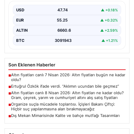
USD
47.74
▲ +0.18%
EUR
55.25
▲ +0.32%
ALTIN
6660.6
▲ +2.59%
BTC
3091943
▲ +1.21%
Son Eklenen Haberler
Altın fiyatları canlı 7 Nisan 2026: Altın fiyatları bugün ne kadar
■
oldu?
Ertuğrul Özkök ifade verdi. “Aklımın ucundan bile geçmez”
■
Altın fiyatları canlı 8 Nisan 2026: Altın fiyatları ne kadar oldu?
■
Gram, çeyrek, yarım ve cumhuriyet altını alış satış fiyatları
Organize suçla mücadele toplantısı. İçişleri Bakanı Çiftçi:
■
Hiçbir suç yapılanmasına alan bırakmayacağız
Dış Mekan Mimarisinde Kalite ve bahçe mutfağı Tasarımları
■