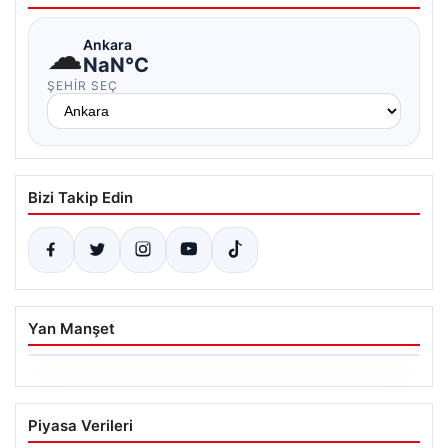
☁
Ankara
NaN°C
ŞEHIR SEÇ
Bizi Takip Edin
Yan Manşet
06.08.2026
Ertuğrul Özkök ifade verdi. “Aklımın
Piyasa Verileri
ucundan bile geçmez”