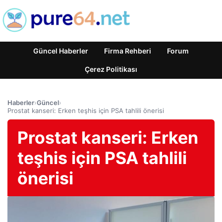
Güncel Haberler
Firma Rehberi
Forum
Çerez Politikası
Haberler
›
Güncel
›
Prostat kanseri: Erken teşhis için PSA tahlili önerisi
Prostat kanseri: Erken
teşhis için PSA tahlili
önerisi