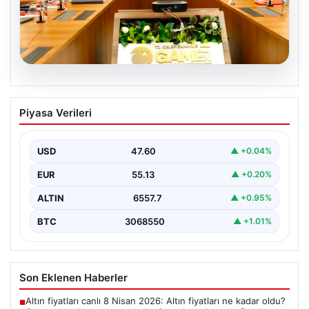
05.08.2026
Organize suçla mücadele toplantısı.
Piyasa Verileri
İçişleri Bakanı Çiftçi: Hiçbir suç
yapılanmasına alan bırakmayacağız
USD
47.60
▲ +0.04%
EUR
55.13
▲ +0.20%
ALTIN
6557.7
▲ +0.95%
BTC
3068550
▲ +1.01%
Son Eklenen Haberler
Altın fiyatları canlı 8 Nisan 2026: Altın fiyatları ne kadar oldu?
■