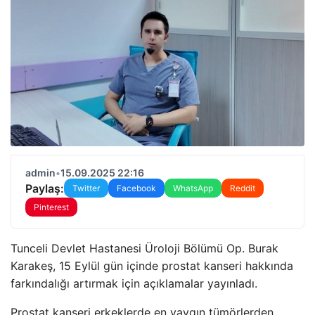
admin
•
15.09.2025 22:16
Paylaş:
Twitter
Facebook
WhatsApp
Reddit
Pinterest
Tunceli Devlet Hastanesi Üroloji Bölümü Op. Burak
Karakeş, 15 Eylül gün içinde prostat kanseri hakkında
farkındalığı artırmak için açıklamalar yayınladı.
Prostat kanseri erkeklerde en yaygın tümörlerden