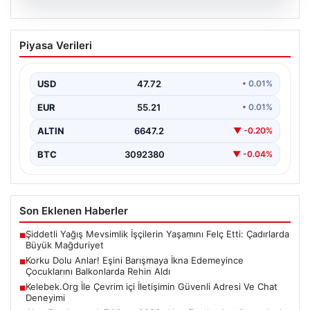
08.08.2026
Korku Dolu Anlar! Eşini Barışmaya İkna
Piyasa Verileri
Edemeyince Çocuklarını Balkonlarda
Rehin Aldı
USD
47.72
• 0.01%
Erzurum’da yaşanan bu korkutucu olay, aile içi
anlaşmazlıkların ne kadar ciddi sonuçlar
EUR
55.21
• 0.01%
doğurabileceğinin acı…
ALTIN
6647.2
▼ -0.20%
BTC
3092380
▼ -0.04%
Son Eklenen Haberler
Şiddetli Yağış Mevsimlik İşçilerin Yaşamını Felç Etti: Çadırlarda
■
Büyük Mağduriyet
Korku Dolu Anlar! Eşini Barışmaya İkna Edemeyince
■
Çocuklarını Balkonlarda Rehin Aldı
Kelebek.Org İle Çevrim içi İletişimin Güvenli Adresi Ve Chat
■
Deneyimi