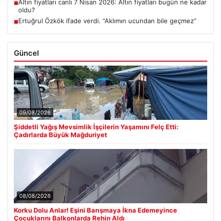
Altın fiyatları canlı 7 Nisan 2026: Altın fiyatları bugün ne kadar
■
oldu?
Ertuğrul Özkök ifade verdi. “Aklımın ucundan bile geçmez”
■
Güncel
09/08/2026
Şiddetli Yağış Mevsimlik İşçilerin Yaşamını Felç Etti:
Çadırlarda Büyük Mağduriyet
08/08/2026
Korku Dolu Anlar! Eşini Barışmaya İkna Edemeyince
Çocuklarını Balkonlarda Rehin Aldı