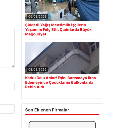
09/08/2026
Şiddetli Yağış Mevsimlik İşçilerin
Yaşamını Felç Etti: Çadırlarda Büyük
Mağduriyet
08/08/2026
Korku Dolu Anlar! Eşini Barışmaya İkna
Edemeyince Çocuklarını Balkonlarda
Rehin Aldı
Son Eklenen Firmalar