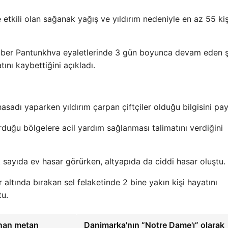
 etkili olan sağanak yağış ve yıldırım nedeniyle en az 55 kiş
Hayber Pantunkhva eyaletlerinde 3 gün boyunca devam eden ş
ını kaybettiğini açıkladı.
hasadı yaparken yıldırım çarpan çiftçiler olduğu bilgisini payl
duğu bölgelere acil yardım sağlanması talimatını verdiğini
 sayıda ev hasar görürken, altyapıda da ciddi hasar oluştu.
r altında bırakan sel felaketinde 2 bine yakın kişi hayatını
tu.
anan metan
Danimarka'nın “Notre Dame'ı” olarak