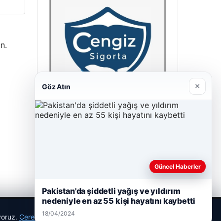
n.
×
Göz Atın
Cengiz Sigorta
23/06/2026
Güncel Haberler
Pakistan'da şiddetli yağış ve yıldırım
nedeniyle en az 55 kişi hayatını kaybetti
18/04/2024
ıyoruz.
Çerez Politikamız
Reddet
Kabul Et