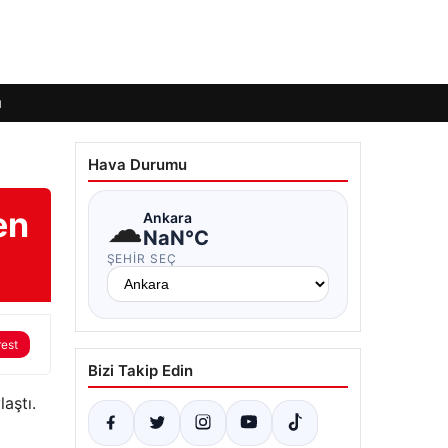
ı
Hava Durumu
en
☁
Ankara
NaN°C
ŞEHIR SEÇ
rest
Bizi Takip Edin
aştı.