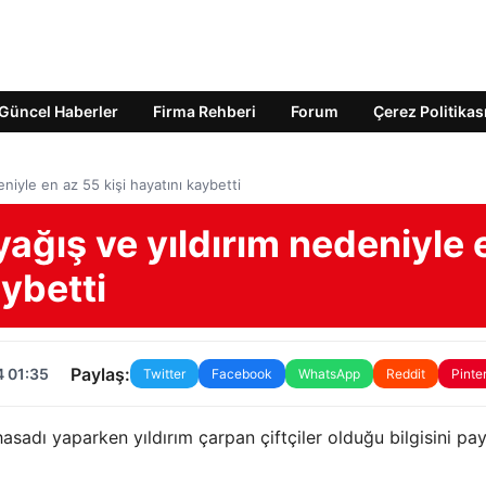
Güncel Haberler
Firma Rehberi
Forum
Çerez Politikas
eniyle en az 55 kişi hayatını kaybetti
yağış ve yıldırım nedeniyle 
aybetti
Paylaş:
4 01:35
Twitter
Facebook
WhatsApp
Reddit
Pinte
hasadı yaparken yıldırım çarpan çiftçiler olduğu bilgisini payl