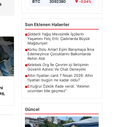
BTC
3092380
▼ -0.04%
a
Son Eklenen Haberler
Şiddetli Yağış Mevsimlik İşçilerin
■
Yaşamını Felç Etti: Çadırlarda Büyük
Mağduriyet
Korku Dolu Anlar! Eşini Barışmaya İkna
■
Edemeyince Çocuklarını Balkonlarda
Rehin Aldı
Kelebek.Org İle Çevrim içi İletişimin
■
Güvenli Adresi Ve Chat Deneyimi
Altın fiyatları canlı 7 Nisan 2026: Altın
■
fiyatları bugün ne kadar oldu?
Ertuğrul Özkök ifade verdi. “Aklımın
ni
■
ucundan bile geçmez”
aş,
Güncel