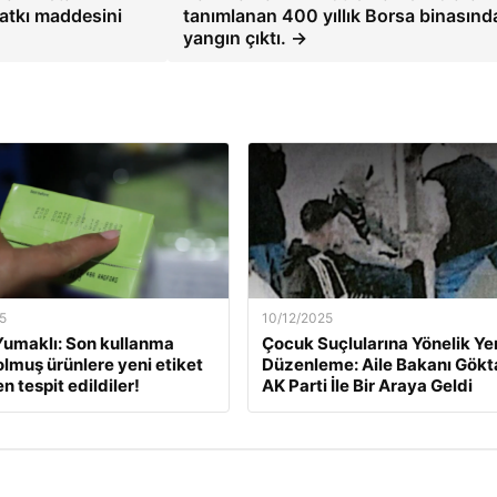
atkı maddesini
tanımlanan 400 yıllık Borsa binasınd
yangın çıktı. →
5
10/12/2025
umaklı: Son kullanma
Çocuk Suçlularına Yönelik Ye
dolmuş ürünlere yeni etiket
Düzenleme: Aile Bakanı Gökt
 tespit edildiler!
AK Parti İle Bir Araya Geldi