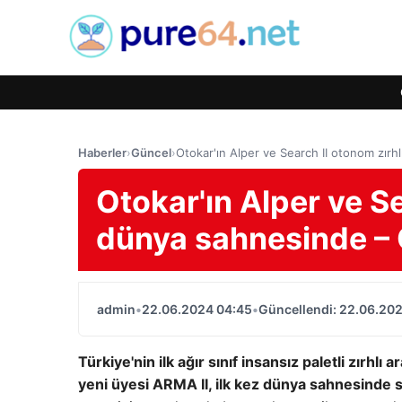
Haberler
›
Güncel
›
Otokar'ın Alper ve Search II otonom zır
Otokar'ın Alper ve Se
dünya sahnesinde 
admin
•
22.06.2024 04:45
•
Güncellendi: 22.06.20
Türkiye'nin ilk ağır sınıf insansız paletli zırh
yeni üyesi ARMA II, ilk kez dünya sahnesinde s