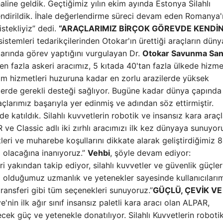
haline geldik. Geçtiğimiz yılın ekim ayında Estonya Silahlı
vlendirildik. İhale değerlendirme süreci devam eden Romanya'
istekliyiz” dedi.
“ARAÇLARIMIZ BİRÇOK GÖREVDE KENDİN
sistemleri tedarikçilerinden Otokar'ın ürettiği araçların düny
llarında görev yaptığını vurgulayan Dr.
Otokar Savunma San
en fazla askeri aracımız, 5 kıtada 40'tan fazla ülkede hizme
ım hizmetleri huzuruna kadar en zorlu arazilerde yüksek
lerde gerekli desteği sağlıyor. Bugüne kadar dünya çapında
açlarımız başarıyla yer edinmiş ve adından söz ettirmiştir.
de katıldık. Silahlı kuvvetlerin robotik ve insansız kara araçl
 ve Classic adlı iki zırhlı aracımızı ilk kez dünyaya sunuyor
tleri ve muharebe koşullarını dikkate alarak geliştirdiğimiz 
ı olacağına inanıyoruz.”
Vehbi
, şöyle devam ediyor:
leri yakından takip ediyor, silahlı kuvvetler ve güvenlik güçle
p olduğumuz uzmanlık ve yetenekler sayesinde kullanıcılarım
 transferi gibi tüm seçenekleri sunuyoruz.”
GÜÇLÜ, ÇEVİK VE
e'nin ilk ağır sınıf insansız paletli kara aracı olan ALPAR,
ek güç ve yetenekle donatılıyor. Silahlı Kuvvetlerin roboti