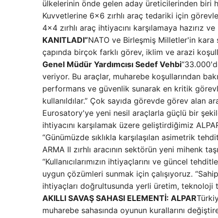
ülkelerinin önde gelen aday üreticilerinden biri 
Kuvvetlerine 6×6 zırhlı araç tedariki için göre
4×4 zırhlı araç ihtiyacını karşılamaya hazırız ve 
KANITLADI”
NATO ve Birleşmiş Milletler'in kara 
çapında birçok farklı görev, iklim ve arazi koşu
Genel Müdür Yardımcısı Sedef Vehbi
“33.000'd
veriyor. Bu araçlar, muharebe koşullarından bak
performans ve güvenlik sunarak en kritik görev
kullanıldılar.” Çok sayıda görevde görev alan ar
Eurosatory'ye yeni nesil araçlarla güçlü bir şekil
ihtiyacını karşılamak üzere geliştirdiğimiz ALPAR
“Günümüzde sıklıkla karşılaşılan asimetrik tehdi
ARMA II zırhlı aracının sektörün yeni mihenk taş
“Kullanıcılarımızın ihtiyaçlarını ve güncel tehdit
uygun çözümleri sunmak için çalışıyoruz. “Sahi
ihtiyaçları doğrultusunda yerli üretim, teknoloji
AKILLI SAVAŞ SAHASI ELEMENTİ: ALPAR
Türkiy
muharebe sahasında oyunun kurallarını değiştirec