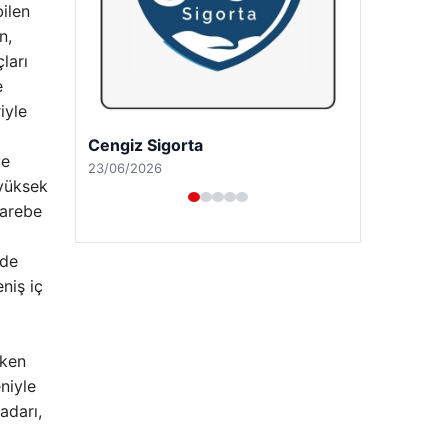
ilen
n,
ları
e
iyle
Hastaş Beton
ve
26/05/2026
 yüksek
harebe
ede
niş iç
eken
niyle
adarı,