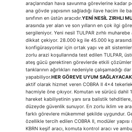
araçlarından hava savunma görevlerine kadar pe
ana gövde yapısının sağladığı ilave hacim ile ba
sınıfının en üstün aracıdır.
YENİ NESİL ZIRHLI 
arasında yer alan ve son yılların en çok ilgi g
sergileniyor. Yeni nesil TULPAR zırhlı muharebe 
dikkat çekiyor. 28.000 kg ile 45.000 kg arasınd
konfigürasyonlar için ortak yapı ve alt sistemler
zorlu arazi koşullarında test edilen TULPAR, üs
ateş gücü gerektiren görevlerde etkili çözümle
tanklarının ağırlıkları nedeniyle çalışamadığı da
yapabiliyor.
HER GÖREVE UYUM SAĞLAYACAK 
aktif olarak hizmet veren COBRA II 4×4 tekerlekl
hacmiyle öne çıkıyor. Komutan ve sürücü dahil 
hareket kabiliyetinin yanı sıra balistik tehditle
düzeyde güvenlik sunuyor. En zorlu iklim ve ar
farklı görevlere mükemmel şekilde uygundur. Ge
özellikle tercih edilen COBRA II, modüler yapısı
KBRN keşif aracı, komuta kontrol aracı ve ambu