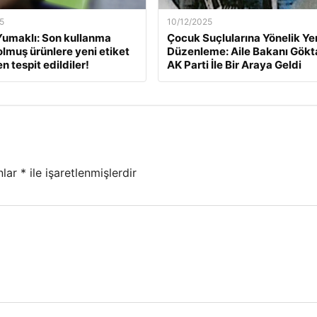
5
10/12/2025
umaklı: Son kullanma
Çocuk Suçlularına Yönelik Ye
dolmuş ürünlere yeni etiket
Düzenleme: Aile Bakanı Gökt
 tespit edildiler!
AK Parti İle Bir Araya Geldi
nlar
*
ile işaretlenmişlerdir