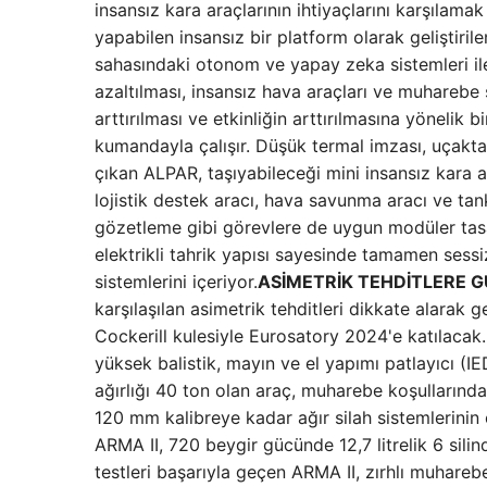
insansız kara araçlarının ihtiyaçlarını karşılam
yapabilen insansız bir platform olarak geliştir
sahasındaki otonom ve yapay zeka sistemleri ile 
azaltılması, insansız hava araçları ve muharebe
arttırılması ve etkinliğin arttırılmasına yöneli
kumandayla çalışır. Düşük termal imzası, uçakta t
çıkan ALPAR, taşıyabileceği mini insansız kara ar
lojistik destek aracı, hava savunma aracı ve tanks
gözetleme gibi görevlere de uygun modüler tasarı
elektrikli tahrik yapısı sayesinde tamamen sessi
sistemlerini içeriyor.
ASİMETRİK TEHDİTLERE 
karşılaşılan asimetrik tehditleri dikkate alarak
Cockerill kulesiyle Eurosatory 2024'e katılacak.
yüksek balistik, mayın ve el yapımı patlayıcı
ağırlığı 40 ton olan araç, muharebe koşullarında a
120 mm kalibreye kadar ağır silah sistemlerinin
ARMA II, 720 beygir gücünde 12,7 litrelik 6 silin
testleri başarıyla geçen ARMA II, zırhlı muhareb