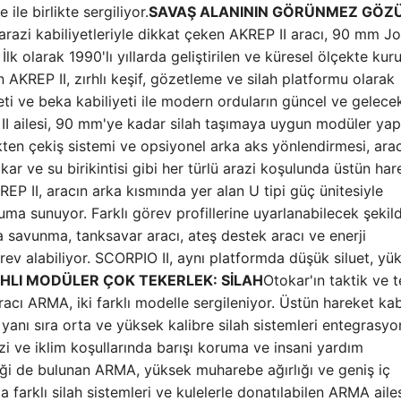
le birlikte sergiliyor.
SAVAŞ ALANININ GÖRÜNMEZ GÖZÜ
e arazi kabiliyetleriyle dikkat çeken AKREP II aracı, 90 mm J
İlk olarak 1990'lı yıllarda geliştirilen ve küresel ölçekte kur
en AKREP II, zırhlı keşif, gözetleme ve silah platformu olarak
yeti ve beka kabiliyeti ile modern orduların güncel ve gelece
 II ailesi, 90 mm'ye kadar silah taşımaya uygun modüler yap
ekten çekiş sistemi ve opsiyonel arka aks yönlendirmesi, ara
ar ve su birikintisi gibi her türlü arazi koşulunda üstün har
KREP II, aracın arka kısmında yer alan U tipi güç ünitesiyle
uma sunuyor. Farklı görev profillerine uyarlanabilecek şekil
ava savunma, tanksavar aracı, ateş destek aracı ve enerji
rev alabiliyor. SCORPIO II, aynı platformda düşük siluet, yü
RHLI MODÜLER ÇOK TEKERLEK: SİLAH
Otokar'ın taktik ve 
racı ARMA, iki farklı modelle sergileniyor. Üstün hareket kabi
 yanı sıra orta ve yüksek kalibre silah sistemleri entegrasyo
i ve iklim koşullarında barışı koruma ve insani yardım
ği de bulunan ARMA, yüksek muharebe ağırlığı ve geniş iç
 farklı silah sistemleri ve kulelerle donatılabilen ARMA ailes