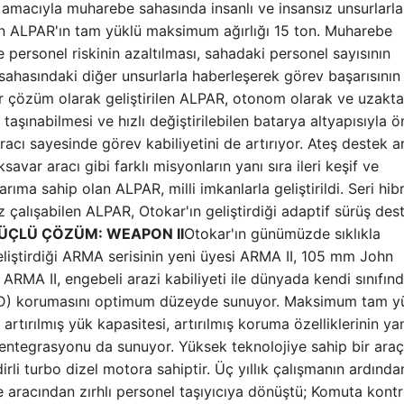
ak amacıyla muharebe sahasında insanlı ve insansız unsurlarl
ilen ALPAR'ın tam yüklü maksimum ağırlığı 15 ton. Muharebe
personel riskinin azaltılması, sahadaki personel sayısının
 sahasındaki diğer unsurlarla haberleşerek görev başarısının
k bir çözüm olarak geliştirilen ALPAR, otonom olarak ve uzakt
aşınabilmesi ve hızlı değiştirilebilen batarya altyapısıyla ö
acı sayesinde görev kabiliyetini de artırıyor. Ateş destek ar
avar aracı gibi farklı misyonların yanı sıra ileri keşif ve
ma sahip olan ALPAR, milli imkanlarla geliştirildi. Seri hibr
z çalışabilen ALPAR, Otokar'ın geliştirdiği adaptif sürüş des
GÜÇLÜ ÇÖZÜM: WEAPON II
Otokar'ın günümüzde sıklıkla
 geliştirdiği ARMA serisinin yeni üyesi ARMA II, 105 mm John
 ARMA II, engebeli arazi kabiliyeti ile dünyada kendi sınıfın
 (IED) korumasını optimum düzeyde sunuyor. Maksimum tam y
rtırılmış yük kapasitesi, artırılmış koruma özelliklerinin yan
 entegrasyonu da sunuyor. Yüksek teknolojiye sahip bir araç
dirli turbo dizel motora sahiptir. Üç yıllık çalışmanın ardınd
e aracından zırhlı personel taşıyıcıya dönüştü; Komuta kontr