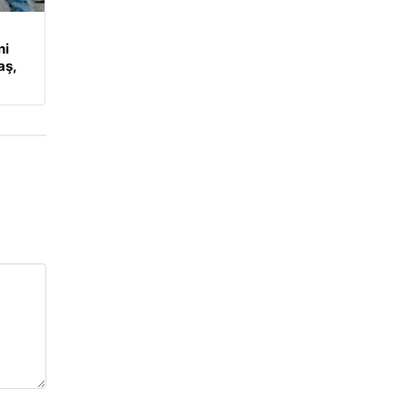
ni
aş,