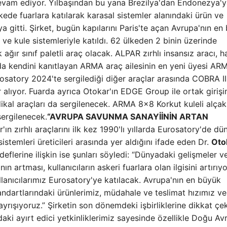
devam ediyor. Yılbaşından bu yana Brezilya'dan Endonezya'y
de fuarlara katılarak karasal sistemler alanındaki ürün ve
ya gitti. Şirket, bugün kapılarını Paris'te açan Avrupa'nın en
e kule sistemleriyle katıldı. 62 ülkeden 2 binin üzerinde
 ağır sınıf paletli araç olacak. ALPAR zırhlı insansız aracı, 
ada kendini kanıtlayan ARMA araç ailesinin en yeni üyesi ARM
osatory 2024'te sergilediği diğer araçlar arasında COBRA II
ıyor. Fuarda ayrıca Otokar'ın EDGE Group ile ortak girişi
al araçları da sergilenecek. ARMA 8×8 Korkut kuleli alçak 
ergilenecek.
“AVRUPA SAVUNMA SANAYİİNİN ARTAN
'ın zırhlı araçlarını ilk kez 1990'lı yıllarda Eurosatory'de d
istemleri üreticileri arasında yer aldığını ifade eden Dr.
Oto
eflerine ilişkin ise şunları söyledi: “Dünyadaki gelişmeler v
 artması, kullanıcıların askeri fuarlara olan ilgisini artırıyo
anıcılarımız Eurosatory'ye katılacak. Avrupa'nın en büyük
ndartlarındaki ürünlerimiz, müdahale ve teslimat hızımız ve
ayrışıyoruz.” Şirketin son dönemdeki işbirliklerine dikkat çe
rdaki ayırt edici yetkinliklerimiz sayesinde özellikle Doğu Av