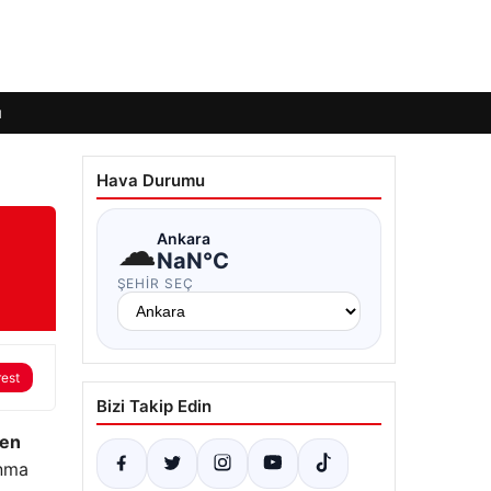
ı
Hava Durumu
☁
Ankara
NaN°C
ŞEHIR SEÇ
rest
Bizi Takip Edin
 en
unma