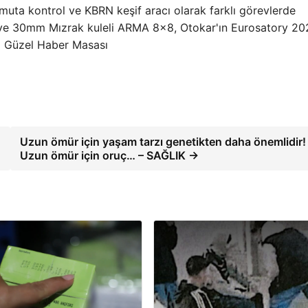
komuta kontrol ve KBRN keşif aracı olarak farklı görevlerde
 ve 30mm Mızrak kuleli ARMA 8×8, Otokar'ın Eurosatory 20
t) Güzel Haber Masası
Uzun ömür için yaşam tarzı genetikten daha önemlidir!
Uzun ömür için oruç… – SAĞLIK →