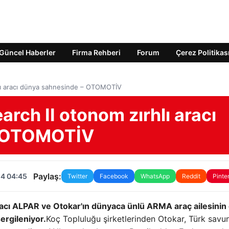
Güncel Haberler
Firma Rehberi
Forum
Çerez Politikas
hlı aracı dünya sahnesinde – OTOMOTİV
arch II otonom zırhlı aracı
– OTOMOTİV
Paylaş:
24 04:45
Twitter
Facebook
WhatsApp
Reddit
Pinte
lı aracı ALPAR ve Otokar'ın dünyaca ünlü ARMA araç ailesinin
ergileniyor.
Koç Topluluğu şirketlerinden Otokar, Türk sav