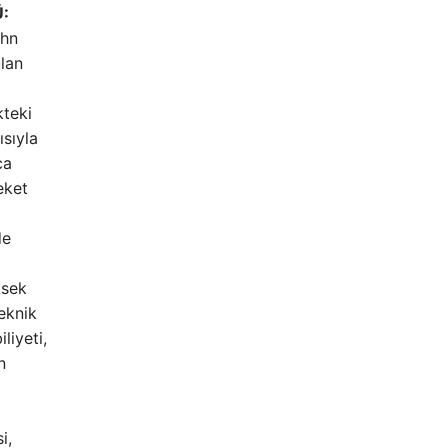
:
ohn
ulan
kteki
ısıyla
ca
eket
de
ksek
teknik
liyeti,
n
i,