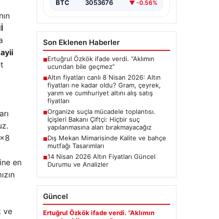
BTC
3053676
▼ -0.56%
nın
İ
a
Son Eklenen Haberler
ayii
Ertuğrul Özkök ifade verdi. “Aklımın
■
t
ucundan bile geçmez”
Altın fiyatları canlı 8 Nisan 2026: Altın
■
fiyatları ne kadar oldu? Gram, çeyrek,
yarım ve cumhuriyet altını alış satış
fiyatları
Organize suçla mücadele toplantısı.
arı
■
İçişleri Bakanı Çiftçi: Hiçbir suç
uz.
yapılanmasına alan bırakmayacağız
8×8
Dış Mekan Mimarisinde Kalite ve bahçe
■
mutfağı Tasarımları
14 Nisan 2026 Altın Fiyatları Güncel
■
rine en
Durumu ve Analizler
ızın
Güncel
k ve
Ertuğrul Özkök ifade verdi. “Aklımın