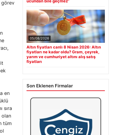
ucundan bile geçmez”
a görev
an
05/08/2026
ne
Altın fiyatları canlı 8 Nisan 2026: Altın
acı,
fiyatları ne kadar oldu? Gram, çeyrek,
yarım ve cumhuriyet altını alış satış
fiyatları
it
tek
Son Eklenen Firmalar
da en
üklü
ı sıra
 olan
an tüm
ol