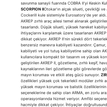
savunma sanayii fuarında COBRA II'yi Keskin Kule i
SCORPION II
Otokar'ın alçak silueti, çevikliği v
Cockerill kule sistemiyle Eurosatory'de yer aldı. 
AKREP zırhlı araç ailesi temel alınarak geliştiril
tasarlandı. Düşük silueti, yüksek hareket kabili
ihtiyaçlarını karşılamak üzere tasarlanan AKREP
dikkat çekiyor. AKREP II'nin sürekli dört tekerl
benzersiz manevra kabiliyeti kazandırır. Çamur, k
kabiliyeti ve yol tutuş kabiliyetine sahip olan A
kullanıcılara kompakt bir tasarım ve yüksek kor
geliştirilen AKREP II, gözetleme, zırhlı keşif, h
kaynaklarının ileri gözetleme gibi görevlerde gö
mayın koruması ve etkili ateş gücü sunuyor.
ZI
özellikleri yüksek çok tekerlekli modüler zırhlı a
yüksek mayın koruması ve balistik özelliklerinin
seçeneklerine de sahip olan ARMA, en zorlu araz
operasyonlarında hizmet veriyor. Amfibi seçene
hacmiyle dikkat çekiyor. İhtiyaçlar doğrultusunda