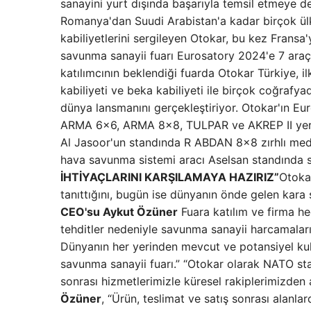
sanayini yurt dışında başarıyla temsil etmeye 
Romanya'dan Suudi Arabistan'a kadar birçok ülke
kabiliyetlerini sergileyen Otokar, bu kez Fransa'
savunma sanayii fuarı Eurosatory 2024'e 7 araç v
katılımcının beklendiği fuarda Otokar Türkiye, ilk
kabiliyeti ve beka kabiliyeti ile birçok coğrafy
dünya lansmanını gerçekleştiriyor. Otokar'ın Eur
ARMA 6×6, ARMA 8×8, TULPAR ve AKREP II yer al
Al Jasoor'un standında R ABDAN 8×8 zırhlı medik
hava savunma sistemi aracı Aselsan standında s
İHTİYAÇLARINI KARŞILAMAYA HAZIRIZ”
Otokar
tanıttığını, bugün ise dünyanın önde gelen kara s
CEO'su Aykut Özüner
Fuara katılım ve firma hed
tehditler nedeniyle savunma sanayii harcamalarının
Dünyanın her yerinden mevcut ve potansiyel kull
savunma sanayii fuarı.” “Otokar olarak NATO sta
sonrası hizmetlerimizle küresel rakiplerimizden 
Özüner
, “Ürün, teslimat ve satış sonrası alanla