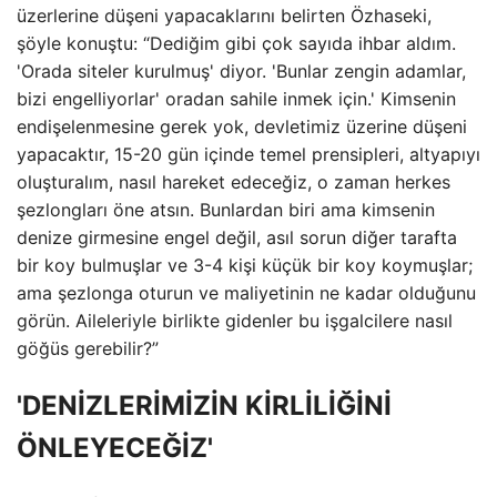
üzerlerine düşeni yapacaklarını belirten Özhaseki,
şöyle konuştu: “Dediğim gibi çok sayıda ihbar aldım.
'Orada siteler kurulmuş' diyor. 'Bunlar zengin adamlar,
bizi engelliyorlar' oradan sahile inmek için.' Kimsenin
endişelenmesine gerek yok, devletimiz üzerine düşeni
yapacaktır, 15-20 gün içinde temel prensipleri, altyapıyı
oluşturalım, nasıl hareket edeceğiz, o zaman herkes
şezlongları öne atsın. Bunlardan biri ama kimsenin
denize girmesine engel değil, asıl sorun diğer tarafta
bir koy bulmuşlar ve 3-4 kişi küçük bir koy koymuşlar;
ama şezlonga oturun ve maliyetinin ne kadar olduğunu
görün. Aileleriyle birlikte gidenler bu işgalcilere nasıl
göğüs gerebilir?”
'DENİZLERİMİZİN KİRLİLİĞİNİ
ÖNLEYECEĞİZ'