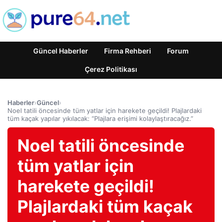
Güncel Haberler
Firma Rehberi
Forum
Çerez Politikası
Haberler
›
Güncel
›
Noel tatili öncesinde tüm yatlar için harekete geçildi! Plajlardaki
tüm kaçak yapılar yıkılacak: “Plajlara erişimi kolaylaştıracağız.”
Noel tatili öncesinde
tüm yatlar için
harekete geçildi!
Plajlardaki tüm kaçak