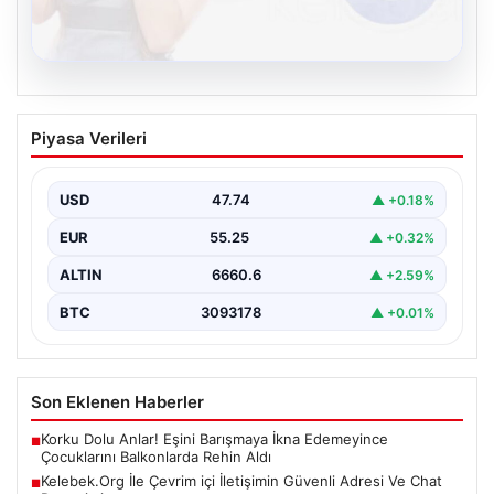
08.08.2026
Kelebek.Org İle Çevrim içi İletişimin
Piyasa Verileri
Güvenli Adresi Ve Chat Deneyimi
Dijital dünyasında bireylerin güvenli bir şekilde bağlantı
kurması büyük bir hassasiyet ifade etmektedir.
USD
47.74
▲ +0.18%
Güncel…
EUR
55.25
▲ +0.32%
ALTIN
6660.6
▲ +2.59%
BTC
3093178
▲ +0.01%
Son Eklenen Haberler
Korku Dolu Anlar! Eşini Barışmaya İkna Edemeyince
■
Çocuklarını Balkonlarda Rehin Aldı
Kelebek.Org İle Çevrim içi İletişimin Güvenli Adresi Ve Chat
■