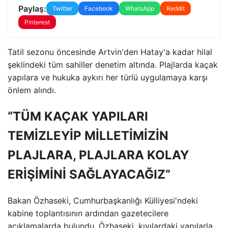
Paylaş:
Twitter
Facebook
WhatsApp
Reddit
Pinterest
Tatil sezonu öncesinde Artvin'den Hatay'a kadar hilal
şeklindeki tüm sahiller denetim altında. Plajlarda kaçak
yapılara ve hukuka aykırı her türlü uygulamaya karşı
önlem alındı.
“TÜM KAÇAK YAPILARI
TEMİZLEYİP MİLLETİMİZİN
PLAJLARA, PLAJLARA KOLAY
ERİŞİMİNİ SAĞLAYACAĞIZ”
Bakan Özhaseki, Cumhurbaşkanlığı Külliyesi'ndeki
kabine toplantısının ardından gazetecilere
açıklamalarda bulundu. Özhaseki, kıyılardaki yapılarla