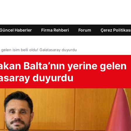
Güncel Haberler
Firma Rehberi
Forum
Çerez Politikas
 gelen isim belli oldu! Galatasaray duyurdu
akan Balta’nın yerine gelen
atasaray duyurdu