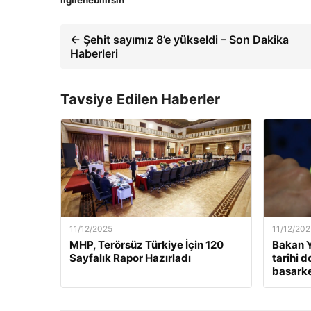
İlgilenebilirsin
← Şehit sayımız 8’e yükseldi – Son Dakika
Haberleri
Tavsiye Edilen Haberler
11/12/2025
11/12/202
MHP, Terörsüz Türkiye İçin 120
Bakan Y
Sayfalık Rapor Hazırladı
tarihi 
basarken