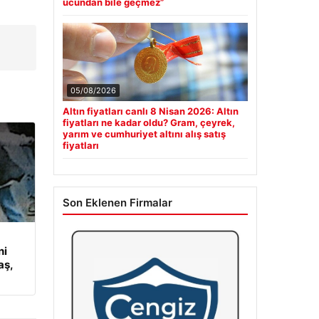
ucundan bile geçmez”
05/08/2026
Altın fiyatları canlı 8 Nisan 2026: Altın
fiyatları ne kadar oldu? Gram, çeyrek,
yarım ve cumhuriyet altını alış satış
fiyatları
Son Eklenen Firmalar
ni
aş,