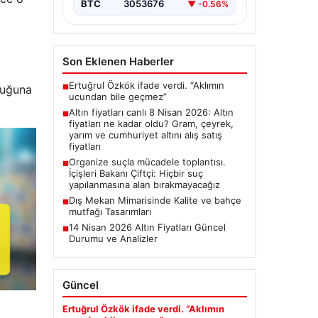
BTC
3053676
▼ -0.56%
Son Eklenen Haberler
Ertuğrul Özkök ifade verdi. “Aklımın
luğuna
■
ucundan bile geçmez”
Altın fiyatları canlı 8 Nisan 2026: Altın
■
fiyatları ne kadar oldu? Gram, çeyrek,
yarım ve cumhuriyet altını alış satış
fiyatları
Organize suçla mücadele toplantısı.
■
İçişleri Bakanı Çiftçi: Hiçbir suç
yapılanmasına alan bırakmayacağız
Dış Mekan Mimarisinde Kalite ve bahçe
■
mutfağı Tasarımları
14 Nisan 2026 Altın Fiyatları Güncel
■
Durumu ve Analizler
Güncel
Ertuğrul Özkök ifade verdi. “Aklımın