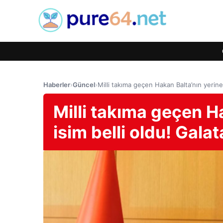
Haberler
›
Güncel
›
Milli takıma geçen Hakan Balta’nın yerine
Milli takıma geçen H
isim belli oldu! Gal