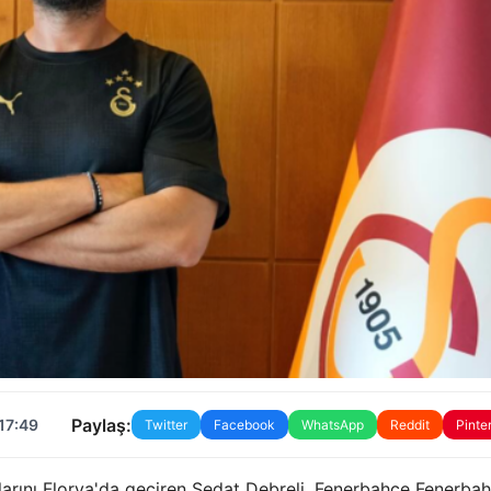
Paylaş:
17:49
Twitter
Facebook
WhatsApp
Reddit
Pinte
llarını Florya'da geçiren Sedat Debreli, Fenerbahce Fenerba