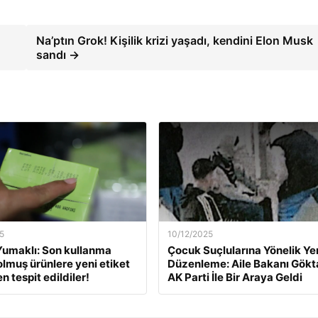
Na’ptın Grok! Kişilik krizi yaşadı, kendini Elon Musk
sandı →
5
10/12/2025
umaklı: Son kullanma
Çocuk Suçlularına Yönelik Ye
dolmuş ürünlere yeni etiket
Düzenleme: Aile Bakanı Gökt
 tespit edildiler!
AK Parti İle Bir Araya Geldi