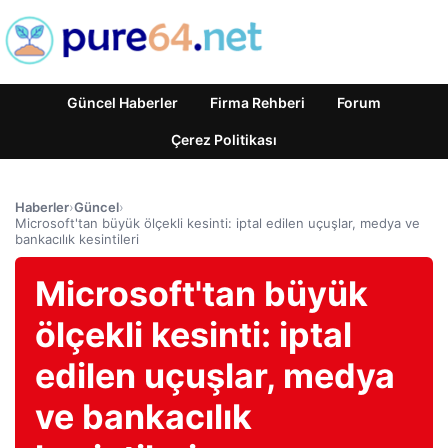
Güncel Haberler
Firma Rehberi
Forum
Çerez Politikası
Haberler
›
Güncel
›
Microsoft'tan büyük ölçekli kesinti: iptal edilen uçuşlar, medya ve
bankacılık kesintileri
Microsoft'tan büyük
ölçekli kesinti: iptal
edilen uçuşlar, medya
ve bankacılık