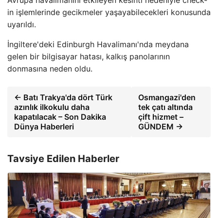
Avrupa havalimanını etkileyen kesinti nedeniyle check-
in işlemlerinde gecikmeler yaşayabilecekleri konusunda
uyarıldı.
İngiltere'deki Edinburgh Havalimanı'nda meydana
gelen bir bilgisayar hatası, kalkış panolarının
donmasına neden oldu.
← Batı Trakya'da dört Türk
Osmangazi'den
azınlık ilkokulu daha
tek çatı altında
kapatılacak – Son Dakika
çift hizmet –
Dünya Haberleri
GÜNDEM →
Tavsiye Edilen Haberler