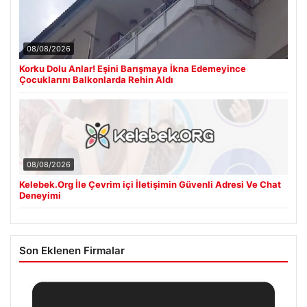
08/08/2026
Korku Dolu Anlar! Eşini Barışmaya İkna Edemeyince
Çocuklarını Balkonlarda Rehin Aldı
08/08/2026
Kelebek.Org İle Çevrim içi İletişimin Güvenli Adresi Ve Chat
Deneyimi
Son Eklenen Firmalar