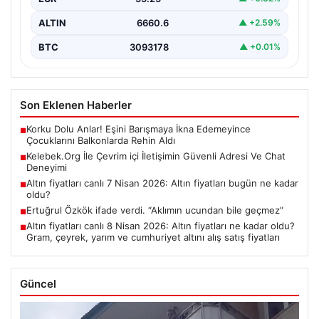
ALTIN
6660.6
▲ +2.59%
BTC
3093178
▲ +0.01%
Son Eklenen Haberler
Korku Dolu Anlar! Eşini Barışmaya İkna Edemeyince
■
Çocuklarını Balkonlarda Rehin Aldı
Kelebek.Org İle Çevrim içi İletişimin Güvenli Adresi Ve Chat
■
Deneyimi
Altın fiyatları canlı 7 Nisan 2026: Altın fiyatları bugün ne kadar
■
oldu?
Ertuğrul Özkök ifade verdi. “Aklımın ucundan bile geçmez”
■
Altın fiyatları canlı 8 Nisan 2026: Altın fiyatları ne kadar oldu?
■
Gram, çeyrek, yarım ve cumhuriyet altını alış satış fiyatları
Güncel