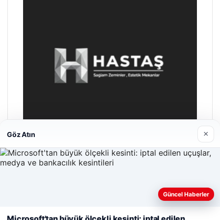
×
Göz Atın
Hastaş Beton
26/05/2026
Güncel Haberler
Web sitemizi nasıl kullandığınızı daha iyi anlayabilmek,
deneyiminizi kişiselleştirmek ve geliştirmek amacıyla çerezler
Microsoft'tan büyük ölçekli kesinti: iptal edilen