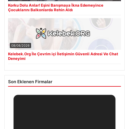
Korku Dolu Anlar! Eşini Barışmaya İkna Edemeyince
Çocuklarını Balkonlarda Rehin Aldı
08/08/2026
Kelebek.Org İle Çevrim içi İletişimin Güvenli Adresi Ve Chat
Deneyimi
Son Eklenen Firmalar