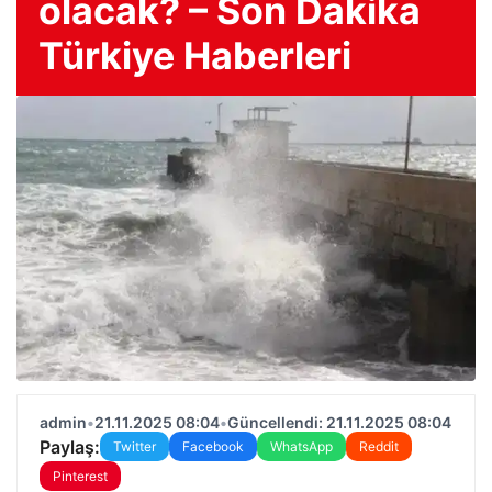
olacak? – Son Dakika
Türkiye Haberleri
admin
•
21.11.2025 08:04
•
Güncellendi: 21.11.2025 08:04
Paylaş:
Twitter
Facebook
WhatsApp
Reddit
Pinterest