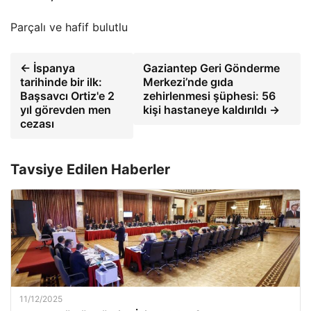
Parçalı ve hafif bulutlu
← İspanya
Gaziantep Geri Gönderme
tarihinde bir ilk:
Merkezi’nde gıda
Başsavcı Ortiz'e 2
zehirlenmesi şüphesi: 56
yıl görevden men
kişi hastaneye kaldırıldı →
cezası
Tavsiye Edilen Haberler
11/12/2025