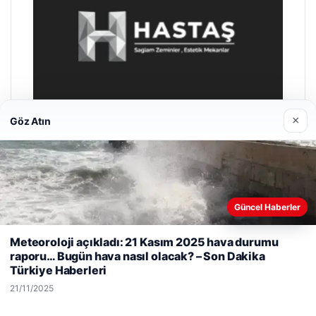
×
Göz Atın
Hastaş Beton
Güncel Haberler
26/05/2026
Web sitemizi nasıl kullandığınızı daha iyi anlayabilmek,
Meteoroloji açıkladı: 21 Kasım 2025 hava durumu
deneyiminizi kişiselleştirmek ve geliştirmek amacıyla çerezler
raporu… Bugün hava nasıl olacak? – Son Dakika
kullanıyoruz.
Çerez Politikamız
Türkiye Haberleri
Reddet
Kabul Et
21/11/2025