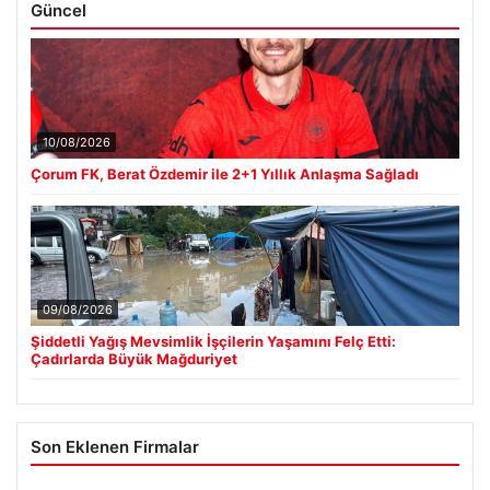
Güncel
10/08/2026
Çorum FK, Berat Özdemir ile 2+1 Yıllık Anlaşma Sağladı
09/08/2026
Şiddetli Yağış Mevsimlik İşçilerin Yaşamını Felç Etti:
Çadırlarda Büyük Mağduriyet
Son Eklenen Firmalar