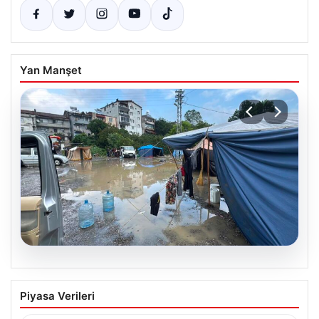
Yan Manşet
09.08.2026
Şiddetli Yağış Mevsimlik İşçilerin
Piyasa Verileri
Yaşamını Felç Etti: Çadırlarda Büyük
Mağduriyet