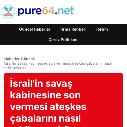
Güncel Haberler
Firma Rehberi
Forum
Çerez Politikası
Haberler
›
Güncel
›
İsrail'in savaş kabinesine son vermesi ateşkes çabalarını nasıl
etkileyecek?
İsrail'in savaş
kabinesine son
vermesi ateşkes
çabalarını nasıl