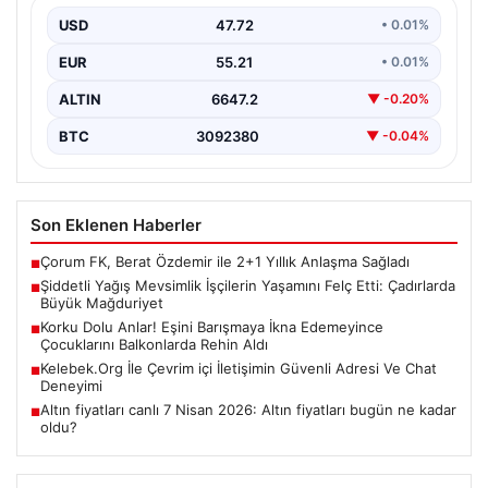
USD
47.72
• 0.01%
Zonguldak’ın Alaplı ilçesinde etkili olan sağanak yağış,
mevsimlik tarım işçilerini zor durumda bıraktı. Özellikle…
EUR
55.21
• 0.01%
ALTIN
6647.2
▼ -0.20%
BTC
3092380
▼ -0.04%
Son Eklenen Haberler
Çorum FK, Berat Özdemir ile 2+1 Yıllık Anlaşma Sağladı
■
Şiddetli Yağış Mevsimlik İşçilerin Yaşamını Felç Etti: Çadırlarda
■
Büyük Mağduriyet
Korku Dolu Anlar! Eşini Barışmaya İkna Edemeyince
■
Çocuklarını Balkonlarda Rehin Aldı
Kelebek.Org İle Çevrim içi İletişimin Güvenli Adresi Ve Chat
■
Deneyimi
Altın fiyatları canlı 7 Nisan 2026: Altın fiyatları bugün ne kadar
■
oldu?