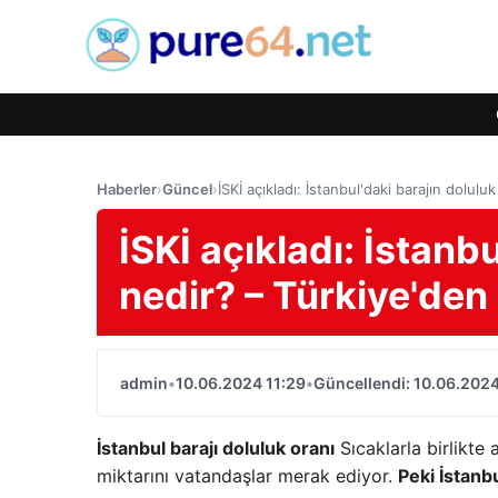
Haberler
›
Güncel
›
İSKİ açıkladı: İstanbul'daki barajın dolul
İSKİ açıkladı: İstanb
nedir? – Türkiye'den
admin
•
10.06.2024 11:29
•
Güncellendi: 10.06.2024
İstanbul barajı doluluk oranı
Sıcaklarla birlikte
miktarını vatandaşlar merak ediyor.
Peki İstanbu