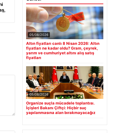
ni
aş,
05/08/2026
Altın fiyatları canlı 8 Nisan 2026: Altın
fiyatları ne kadar oldu? Gram, çeyrek,
yarım ve cumhuriyet altını alış satış
fiyatları
05/08/2026
Organize suçla mücadele toplantısı.
İçişleri Bakanı Çiftçi: Hiçbir suç
yapılanmasına alan bırakmayacağız