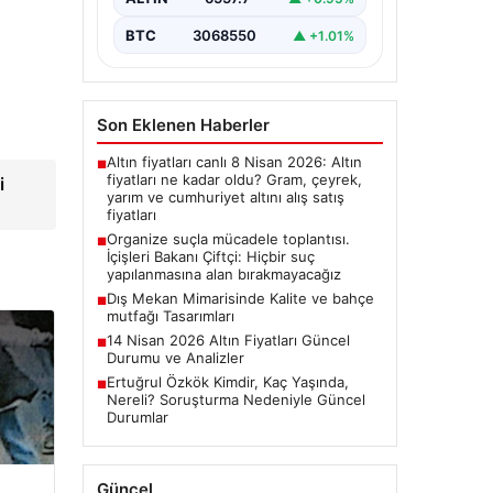
BTC
3068550
▲ +1.01%
Son Eklenen Haberler
Altın fiyatları canlı 8 Nisan 2026: Altın
■
fiyatları ne kadar oldu? Gram, çeyrek,
i
yarım ve cumhuriyet altını alış satış
fiyatları
Organize suçla mücadele toplantısı.
■
İçişleri Bakanı Çiftçi: Hiçbir suç
yapılanmasına alan bırakmayacağız
Dış Mekan Mimarisinde Kalite ve bahçe
■
mutfağı Tasarımları
14 Nisan 2026 Altın Fiyatları Güncel
■
Durumu ve Analizler
Ertuğrul Özkök Kimdir, Kaç Yaşında,
■
Nereli? Soruşturma Nedeniyle Güncel
Durumlar
Güncel