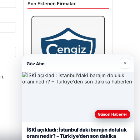
Son Eklenen Firmalar
×
Göz Atın
n.
Cengiz Sigorta
23/06/2026
Güncel Haberler
İSKİ açıkladı: İstanbul'daki barajın doluluk
oranı nedir? – Türkiye'den son dakika