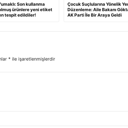
umaklı: Son kullanma
Çocuk Suçlularına Yönelik Ye
dolmuş ürünlere yeni etiket
Düzenleme: Aile Bakanı Gökt
 tespit edildiler!
AK Parti İle Bir Araya Geldi
nlar
*
ile işaretlenmişlerdir