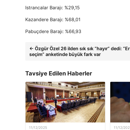
Istrancalar Barajı: %29,15
Kazandere Barajı: %68,01
Pabuçdere Barajı: %66,93
← Özgür Özel 26 ilden sık sık “hayır” dedi: “E
seçim” anketinde büyük fark var
Tavsiye Edilen Haberler
11/12/2025
11/12/202