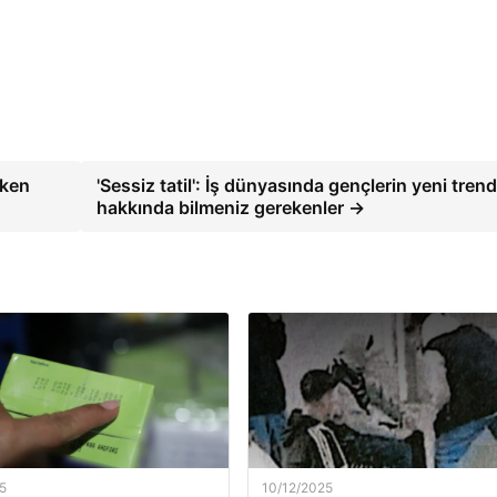
rken
'Sessiz tatil': İş dünyasında gençlerin yeni trend
hakkında bilmeniz gerekenler →
5
10/12/2025