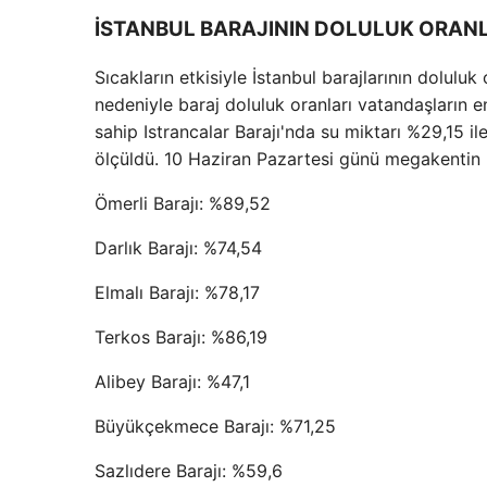
İSTANBUL BARAJININ DOLULUK ORANL
Sıcakların etkisiyle İstanbul barajlarının doluluk
nedeniyle baraj doluluk oranları vatandaşların 
sahip Istrancalar Barajı'nda su miktarı %29,15 i
ölçüldü. 10 Haziran Pazartesi günü megakentin b
Ömerli Barajı: %89,52
Darlık Barajı: %74,54
Elmalı Barajı: %78,17
Terkos Barajı: %86,19
Alibey Barajı: %47,1
Büyükçekmece Barajı: %71,25
Sazlıdere Barajı: %59,6