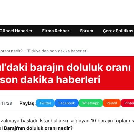
Güncel Haberler
Firma Rehberi
Forum
Çerez Politikas
uk oranı nedir? – Türkiye'den son dakika haberleri
ul'daki barajın doluluk oranı
 son dakika haberleri
Paylaş:
 11:29
Twitter
Facebook
WhatsApp
Reddit
Pinte
 azalmaya başladı. İstanbul'a su sağlayan 10 barajın toplam 
l Barajı'nın doluluk oranı nedir?