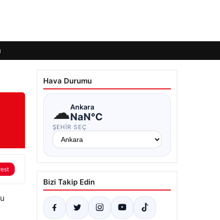
ı
Hava Durumu
☁
Ankara
NaN°C
ŞEHIR SEÇ
rest
Bizi Takip Edin
su