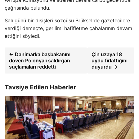
Avrupa Komisyonu ve liderleri defalarca bölgede itidal
çağrısında bulundu.
Salı günü bir dışişleri sözcüsü Brüksel'de gazetecilere
verdiği demeçte, gerilimi hafifletme çabalarının devam
ettiğini söyledi.
← Danimarka başbakanını
Çin uzaya 18
döven Polonyalı saldırgan
uydu fırlattığını
suçlamaları reddetti
duyurdu →
Tavsiye Edilen Haberler