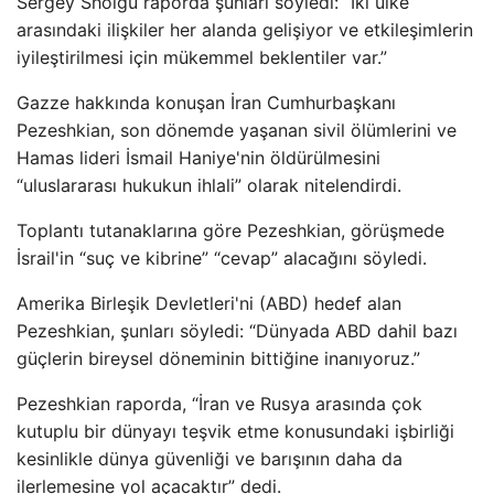
Sergey Shoigu raporda şunları söyledi: “İki ülke
arasındaki ilişkiler her alanda gelişiyor ve etkileşimlerin
iyileştirilmesi için mükemmel beklentiler var.”
Gazze hakkında konuşan İran Cumhurbaşkanı
Pezeshkian, son dönemde yaşanan sivil ölümlerini ve
Hamas lideri İsmail Haniye'nin öldürülmesini
“uluslararası hukukun ihlali” olarak nitelendirdi.
Toplantı tutanaklarına göre Pezeshkian, görüşmede
İsrail'in “suç ve kibrine” “cevap” alacağını söyledi.
Amerika Birleşik Devletleri'ni (ABD) hedef alan
Pezeshkian, şunları söyledi: “Dünyada ABD dahil bazı
güçlerin bireysel döneminin bittiğine inanıyoruz.”
Pezeshkian raporda, “İran ve Rusya arasında çok
kutuplu bir dünyayı teşvik etme konusundaki işbirliği
kesinlikle dünya güvenliği ve barışının daha da
ilerlemesine yol açacaktır” dedi.