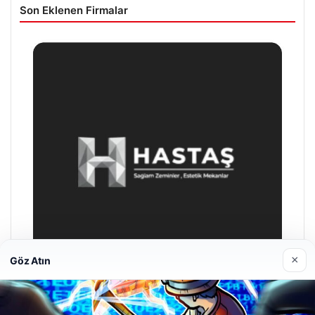
Son Eklenen Firmalar
×
Göz Atın