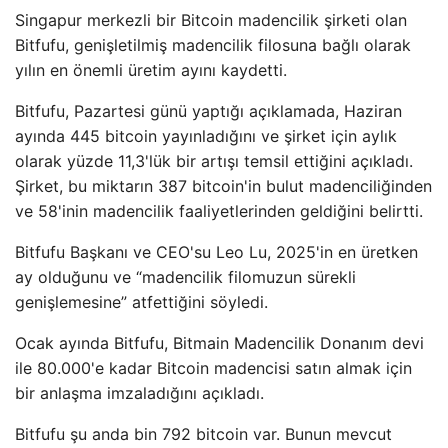
Singapur merkezli bir Bitcoin madencilik şirketi olan
Bitfufu, genişletilmiş madencilik filosuna bağlı olarak
yılın en önemli üretim ayını kaydetti.
Bitfufu, Pazartesi günü yaptığı açıklamada, Haziran
ayında 445 bitcoin yayınladığını ve şirket için aylık
olarak yüzde 11,3'lük bir artışı temsil ettiğini açıkladı.
Şirket, bu miktarın 387 bitcoin'in bulut madenciliğinden
ve 58'inin madencilik faaliyetlerinden geldiğini belirtti.
Bitfufu Başkanı ve CEO'su Leo Lu, 2025'in en üretken
ay olduğunu ve “madencilik filomuzun sürekli
genişlemesine” atfettiğini söyledi.
Ocak ayında Bitfufu, Bitmain Madencilik Donanım devi
ile 80.000'e kadar Bitcoin madencisi satın almak için
bir anlaşma imzaladığını açıkladı.
Bitfufu şu anda bin 792 bitcoin var. Bunun mevcut