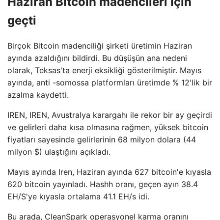
Haziran Bitcoin madencileri için
geçti
Birçok Bitcoin madenciliği şirketi üretimin Haziran
ayında azaldığını bildirdi. Bu düşüşün ana nedeni
olarak, Teksas'ta enerji eksikliği gösterilmiştir. Mayıs
ayında, anti -somossa platformları üretimde % 12'lik bir
azalma kaydetti.
IREN, IREN, Avustralya karargahı ile rekor bir ay geçirdi
ve gelirleri daha kısa olmasına rağmen, yüksek bitcoin
fiyatları sayesinde gelirlerinin 68 milyon dolara (44
milyon $) ulaştığını açıkladı.
Mayıs ayında Iren, Haziran ayında 627 bitcoin'e kıyasla
620 bitcoin yayınladı. Hashh oranı, geçen ayın 38.4
EH/S'ye kıyasla ortalama 41.1 EH/s idi.
Bu arada, CleanSpark operasyonel karma oranını