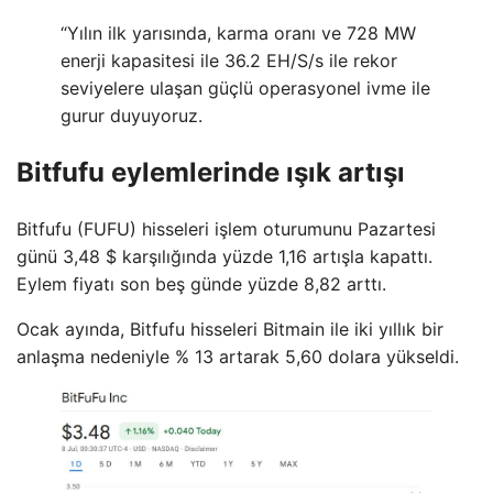
“Yılın ilk yarısında, karma oranı ve 728 MW
enerji kapasitesi ile 36.2 EH/S/s ile rekor
seviyelere ulaşan güçlü operasyonel ivme ile
gurur duyuyoruz.
Bitfufu eylemlerinde ışık artışı
Bitfufu (FUFU) hisseleri işlem oturumunu Pazartesi
günü 3,48 $ karşılığında yüzde 1,16 artışla kapattı.
Eylem fiyatı son beş günde yüzde 8,82 arttı.
Ocak ayında, Bitfufu hisseleri Bitmain ile iki yıllık bir
anlaşma nedeniyle % 13 artarak 5,60 dolara yükseldi.