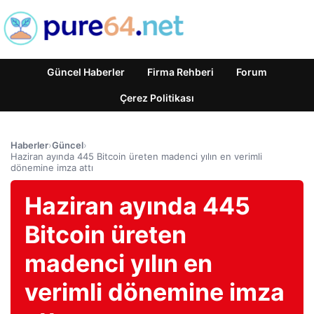
Güncel Haberler
Firma Rehberi
Forum
Çerez Politikası
Haberler
›
Güncel
›
Haziran ayında 445 Bitcoin üreten madenci yılın en verimli
dönemine imza attı
Haziran ayında 445
Bitcoin üreten
madenci yılın en
verimli dönemine imza