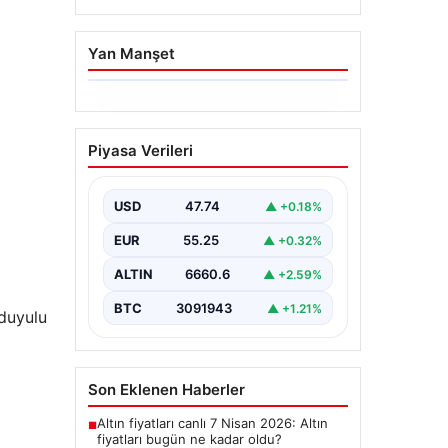
Yan Manşet
06.08.2026
Ertuğrul Özkök ifade
Piyasa Verileri
verdi. “Aklımın ucundan
bile geçmez”
USD
47.74
▲ +0.18%
EUR
55.25
▲ +0.32%
ALTIN
6660.6
▲ +2.59%
BTC
3091943
▲ +1.21%
ğduyulu
Son Eklenen Haberler
Altın fiyatları canlı 7 Nisan 2026: Altın
■
fiyatları bugün ne kadar oldu?