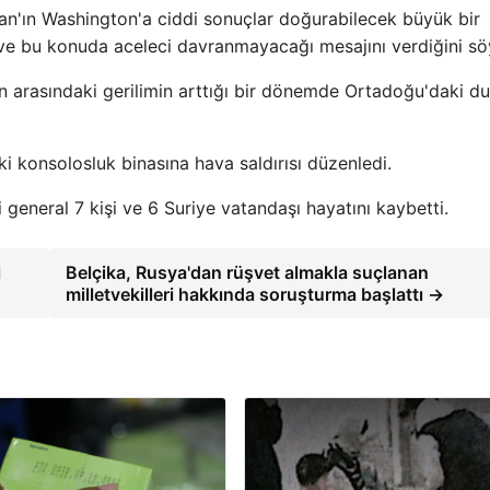
ran'ın Washington'a ciddi sonuçlar doğurabilecek büyük bir
i ve bu konuda aceleci davranmayacağı mesajını verdiğini sö
an arasındaki gerilimin arttığı bir dönemde Ortadoğu'daki d
eki konsolosluk binasına hava saldırısı düzenledi.
 general 7 kişi ve 6 Suriye vatandaşı hayatını kaybetti.
i
Belçika, Rusya'dan rüşvet almakla suçlanan
milletvekilleri hakkında soruşturma başlattı →