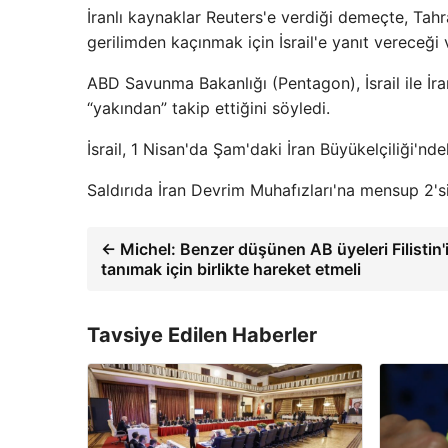
İranlı kaynaklar Reuters'e verdiği demeçte, Tah
gerilimden kaçınmak için İsrail'e yanıt vereceğ
ABD Savunma Bakanlığı (Pentagon), İsrail ile İr
“yakından” takip ettiğini söyledi.
İsrail, 1 Nisan'da Şam'daki İran Büyükelçiliği'nd
Saldırıda İran Devrim Muhafızları'na mensup 2'si
← Michel: Benzer düşünen AB üyeleri Filistin'
tanımak için birlikte hareket etmeli
Tavsiye Edilen Haberler