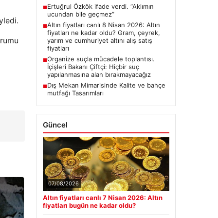
Ertuğrul Özkök ifade verdi. “Aklımın
■
ucundan bile geçmez”
yledi.
Altın fiyatları canlı 8 Nisan 2026: Altın
■
fiyatları ne kadar oldu? Gram, çeyrek,
urumu
yarım ve cumhuriyet altını alış satış
fiyatları
Organize suçla mücadele toplantısı.
■
İçişleri Bakanı Çiftçi: Hiçbir suç
yapılanmasına alan bırakmayacağız
Dış Mekan Mimarisinde Kalite ve bahçe
■
mutfağı Tasarımları
Güncel
07/08/2026
Altın fiyatları canlı 7 Nisan 2026: Altın
fiyatları bugün ne kadar oldu?