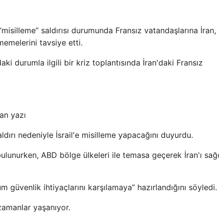
ik “misilleme” saldırısı durumunda Fransız vatandaşlarına İran,
memelerini tavsiye etti.
i durumla ilgili bir kriz toplantısında İran'daki Fransız
an yazı
ırı nedeniyle İsrail'e misilleme yapacağını duyurdu.
bulunurken, ABD bölge ülkeleri ile temasa geçerek İran'ı sa
üm güvenlik ihtiyaçlarını karşılamaya” hazırlandığını söyledi.
zamanlar yaşanıyor.