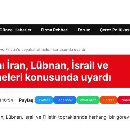
Güncel Haberler
Firma Rehberi
Forum
Çerez Politikas
l ve Filistin'e seyahat etmeleri konusunda uyardı
 İran, Lübnan, İsrail ve
tmeleri konusunda uyardı
Paylaş:
4 16:54
Twitter
Facebook
WhatsApp
Reddit
Pinte
n, Lübnan, İsrail ve Filistin topraklarında herhangi bir görev