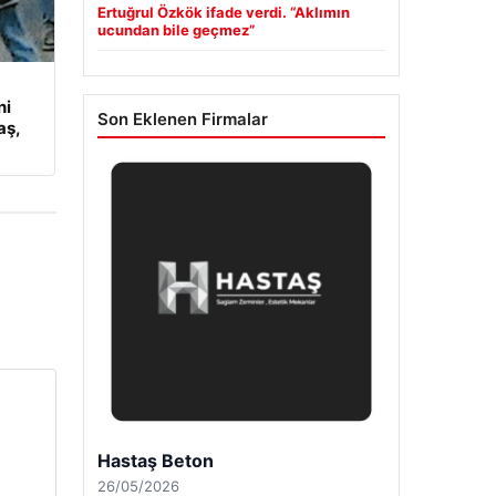
Ertuğrul Özkök ifade verdi. “Aklımın
ucundan bile geçmez”
ni
Son Eklenen Firmalar
aş,
Hastaş Beton
26/05/2026