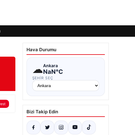
ı
Hava Durumu
☁
Ankara
NaN°C
ŞEHIR SEÇ
rest
Bizi Takip Edin