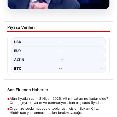
03.08.2026
Ertuğrul Özkök Kimdir, Kaç Yaşında,
Piyasa Verileri
Nereli? Soruşturma Nedeniyle Güncel
Durumlar
USD
--
--
Ertuğrul Özkök, Türk basın ve medyasının tanınmış
isimlerinden biri olup, gazetecilik kariyeri boyunca
EUR
--
--
birçok…
ALTIN
--
--
BTC
--
--
Son Eklenen Haberler
Altın fiyatları canlı 8 Nisan 2026: Altın fiyatları ne kadar oldu?
■
Gram, çeyrek, yarım ve cumhuriyet altını alış satış fiyatları
Organize suçla mücadele toplantısı. İçişleri Bakanı Çiftçi:
■
Hiçbir suç yapılanmasına alan bırakmayacağız