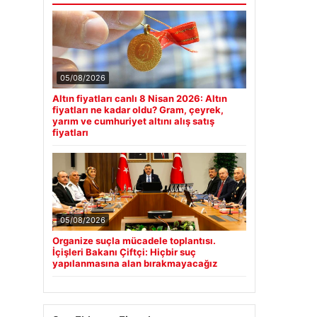
05/08/2026
Altın fiyatları canlı 8 Nisan 2026: Altın
fiyatları ne kadar oldu? Gram, çeyrek,
yarım ve cumhuriyet altını alış satış
fiyatları
05/08/2026
Organize suçla mücadele toplantısı.
İçişleri Bakanı Çiftçi: Hiçbir suç
yapılanmasına alan bırakmayacağız