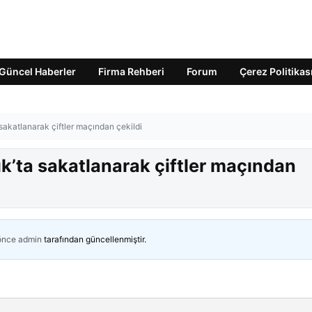
Güncel Haberler
Firma Rehberi
Forum
Çerez Politikas
akatlanarak çiftler maçından çekildi
’ta sakatlanarak çiftler maçından
 önce
admin
tarafından güncellenmiştir.