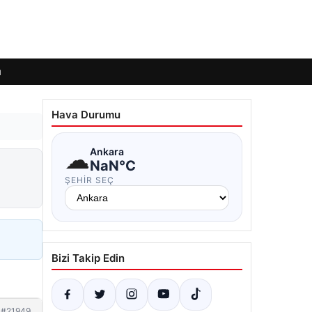
ı
Hava Durumu
☁
Ankara
NaN°C
ŞEHIR SEÇ
Bizi Takip Edin
#21949