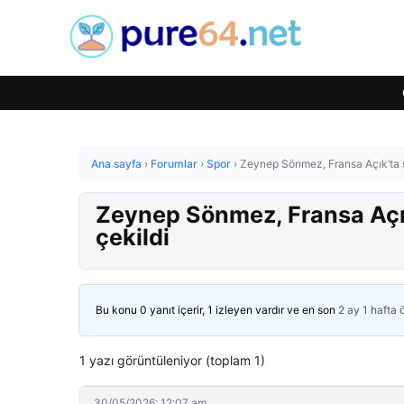
Ana sayfa
›
Forumlar
›
Spor
›
Zeynep Sönmez, Fransa Açık’ta s
Zeynep Sönmez, Fransa Açık
çekildi
Bu konu 0 yanıt içerir, 1 izleyen vardır ve en son
2 ay 1 hafta
1 yazı görüntüleniyor (toplam 1)
30/05/2026: 12:07 am