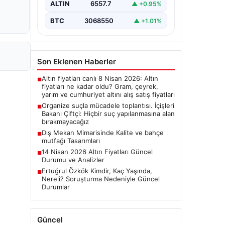
ALTIN
6557.7
▲ +0.95%
BTC
3068550
▲ +1.01%
Son Eklenen Haberler
Altın fiyatları canlı 8 Nisan 2026: Altın
■
fiyatları ne kadar oldu? Gram, çeyrek,
yarım ve cumhuriyet altını alış satış fiyatları
Organize suçla mücadele toplantısı. İçişleri
■
Bakanı Çiftçi: Hiçbir suç yapılanmasına alan
bırakmayacağız
Dış Mekan Mimarisinde Kalite ve bahçe
■
mutfağı Tasarımları
14 Nisan 2026 Altın Fiyatları Güncel
■
Durumu ve Analizler
Ertuğrul Özkök Kimdir, Kaç Yaşında,
■
Nereli? Soruşturma Nedeniyle Güncel
Durumlar
Güncel