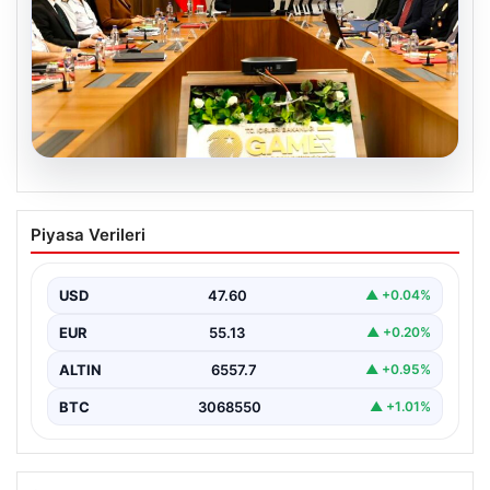
05.08.2026
Organize suçla mücadele toplantısı.
Piyasa Verileri
İçişleri Bakanı Çiftçi: Hiçbir suç
yapılanmasına alan bırakmayacağız
USD
47.60
▲ +0.04%
EUR
55.13
▲ +0.20%
ALTIN
6557.7
▲ +0.95%
BTC
3068550
▲ +1.01%