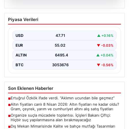
05.08.2026
Altın fiyatları canlı 8 Nisan 2026: Altın
Piyasa Verileri
fiyatları ne kadar oldu? Gram, çeyrek,
yarım ve cumhuriyet altını alış satış
fiyatları
USD
47.71
▲ +0.16%
EUR
55.02
▼ -0.03%
ALTIN
6495.4
▲ +0.04%
BTC
3053676
▼ -0.56%
Son Eklenen Haberler
Ertuğrul Özkök ifade verdi. “Aklımın ucundan bile geçmez”
■
Altın fiyatları canlı 8 Nisan 2026: Altın fiyatları ne kadar oldu?
■
Gram, çeyrek, yarım ve cumhuriyet altını alış satış fiyatları
Organize suçla mücadele toplantısı. İçişleri Bakanı Çiftçi:
■
Hiçbir suç yapılanmasına alan bırakmayacağız
Dış Mekan Mimarisinde Kalite ve bahçe mutfağı Tasarımları
■