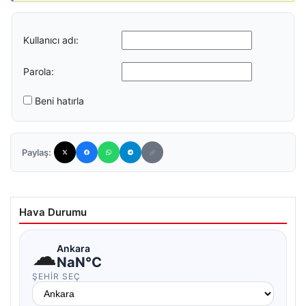
Kullanıcı adı:
Parola:
Beni hatırla
Paylaş:
Hava Durumu
☁
Ankara
NaN°C
ŞEHIR SEÇ