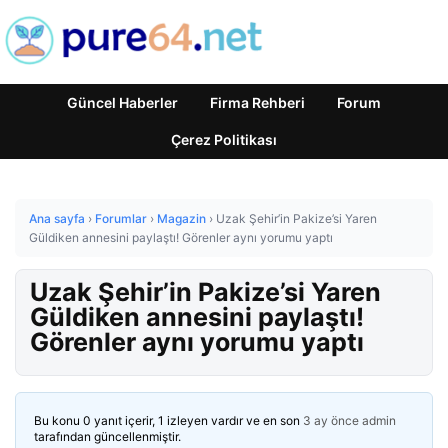
Güncel Haberler
Firma Rehberi
Forum
Çerez Politikası
Ana sayfa
›
Forumlar
›
Magazin
›
Uzak Şehir’in Pakize’si Yaren
Güldiken annesini paylaştı! Görenler aynı yorumu yaptı
Uzak Şehir’in Pakize’si Yaren
Güldiken annesini paylaştı!
Görenler aynı yorumu yaptı
Bu konu 0 yanıt içerir, 1 izleyen vardır ve en son
3 ay önce
admin
tarafından güncellenmiştir.