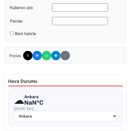
Kullanıcı adı:
Parola:
Beni hatırla
Paylaş:
Hava Durumu
☁
Ankara
NaN°C
ŞEHIR SEÇ