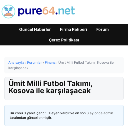
Güncel Haberler
Firma Rehberi
Forum
Çerez Politikası
Ana sayfa
›
Forumlar
›
Finans
›
Ümit Milli Futbol Takımı, Kosova ile
karşılaşacak
Ümit Milli Futbol Takımı,
Kosova ile karşılaşacak
Bu konu 0 yanıt içerir, 1 izleyen vardır ve en son
3 ay önce
admin
tarafından güncellenmiştir.