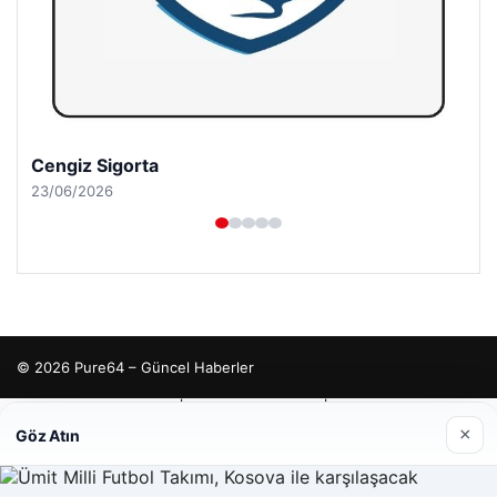
Cengiz Sigorta
23/06/2026
© 2026 Pure64 – Güncel Haberler
Yeminli Tercüman
|
Malta Dil Okulu
|
lemagrup.com.tr
 İzle
bahis
bahis
tcio
×
Göz Atın