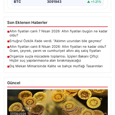
BTC
3091943
▲ +1.21%
Son Eklenen Haberler
Altın fiyatları canlı 7 Nisan 2026: Altın fiyatları bugün ne kadar
■
oldu?
Ertuğrul Özkök ifade verdi. “Aklımın ucundan bile geçmez”
■
Altın fiyatları canlı 8 Nisan 2026: Altın fiyatları ne kadar oldu?
■
Gram, çeyrek, yarım ve cumhuriyet altını alış satış fiyatları
Organize suçla mücadele toplantısı. İçişleri Bakanı Çiftçi:
■
Hiçbir suç yapılanmasına alan bırakmayacağız
Dış Mekan Mimarisinde Kalite ve bahçe mutfağı Tasarımları
■
Güncel
07/08/2026