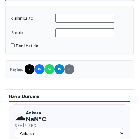
Kullanıcı adı:
Parola:
Beni hatırla
Paylaş:
Hava Durumu
☁
Ankara
NaN°C
ŞEHIR SEÇ