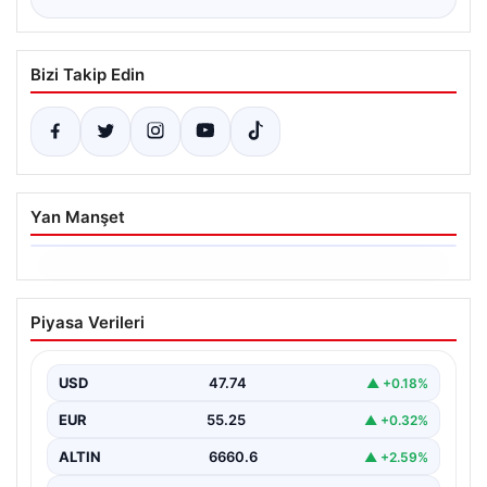
Bizi Takip Edin
Yan Manşet
06.08.2026
Ertuğrul Özkök ifade verdi. “Aklımın
Piyasa Verileri
ucundan bile geçmez”
USD
47.74
▲ +0.18%
EUR
55.25
▲ +0.32%
ALTIN
6660.6
▲ +2.59%