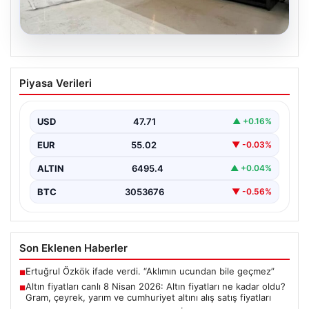
04.08.2026
Dış Mekan Mimarisinde Kalite ve bahçe
Piyasa Verileri
mutfağı Tasarımları
Günümüz dünyasında bahçe yaşam alanları, evlerin en
popüler bölümlerinden biri gelmiştir. Yeşille bütünleşik
USD
47.71
▲ +0.16%
dinlenmek,…
EUR
55.02
▼ -0.03%
ALTIN
6495.4
▲ +0.04%
BTC
3053676
▼ -0.56%
Son Eklenen Haberler
Ertuğrul Özkök ifade verdi. “Aklımın ucundan bile geçmez”
■
Altın fiyatları canlı 8 Nisan 2026: Altın fiyatları ne kadar oldu?
■
Gram, çeyrek, yarım ve cumhuriyet altını alış satış fiyatları