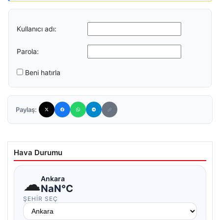
Kullanıcı adı:
Parola:
Beni hatırla
Paylaş:
Hava Durumu
☁
Ankara
NaN°C
ŞEHIR SEÇ