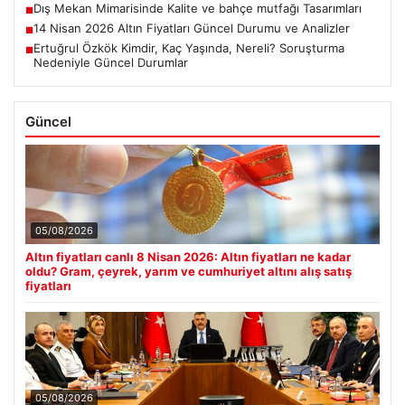
Dış Mekan Mimarisinde Kalite ve bahçe mutfağı Tasarımları
■
14 Nisan 2026 Altın Fiyatları Güncel Durumu ve Analizler
■
Ertuğrul Özkök Kimdir, Kaç Yaşında, Nereli? Soruşturma
■
Nedeniyle Güncel Durumlar
Güncel
05/08/2026
Altın fiyatları canlı 8 Nisan 2026: Altın fiyatları ne kadar
oldu? Gram, çeyrek, yarım ve cumhuriyet altını alış satış
fiyatları
05/08/2026