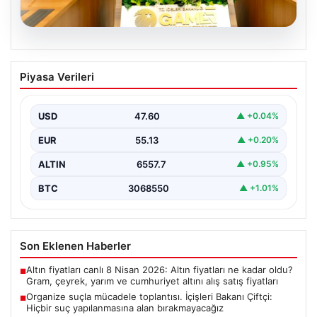
05.08.2026
Organize suçla mücadele toplantısı.
Piyasa Verileri
İçişleri Bakanı Çiftçi: Hiçbir suç
yapılanmasına alan bırakmayacağız
USD
47.60
▲ +0.04%
EUR
55.13
▲ +0.20%
ALTIN
6557.7
▲ +0.95%
BTC
3068550
▲ +1.01%
Son Eklenen Haberler
Altın fiyatları canlı 8 Nisan 2026: Altın fiyatları ne kadar oldu?
■
Gram, çeyrek, yarım ve cumhuriyet altını alış satış fiyatları
Organize suçla mücadele toplantısı. İçişleri Bakanı Çiftçi:
■
Hiçbir suç yapılanmasına alan bırakmayacağız