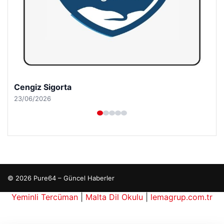
Cengiz Sigorta
23/06/2026
© 2026 Pure64 – Güncel Haberler
Yeminli Tercüman
|
Malta Dil Okulu
|
lemagrup.com.tr
 İzle
bahis
bahis
tcio