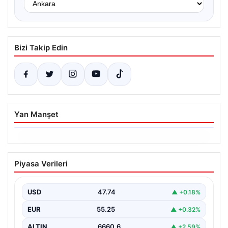
Bizi Takip Edin
Yan Manşet
06.08.2026
Ertuğrul Özkök ifade verdi. “Aklımın
Piyasa Verileri
ucundan bile geçmez”
USD
47.74
▲ +0.18%
EUR
55.25
▲ +0.32%
ALTIN
6660.6
▲ +2.59%