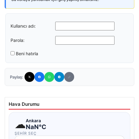
Kullanıcı adı:
Parola:
Beni hatırla
Paylaş:
Hava Durumu
☁
Ankara
NaN°C
ŞEHIR SEÇ