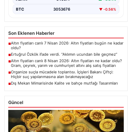
BTC
3053676
▼ -0.56%
Son Eklenen Haberler
Altın fiyatları canlı 7 Nisan 2026: Altın fiyatları bugün ne kadar
■
oldu?
Ertuğrul Özkök ifade verdi. “Aklımın ucundan bile geçmez”
■
Altın fiyatları canlı 8 Nisan 2026: Altın fiyatları ne kadar oldu?
■
Gram, çeyrek, yarım ve cumhuriyet altını alış satış fiyatları
Organize suçla mücadele toplantısı. İçişleri Bakanı Çiftçi:
■
Hiçbir suç yapılanmasına alan bırakmayacağız
Dış Mekan Mimarisinde Kalite ve bahçe mutfağı Tasarımları
■
Güncel