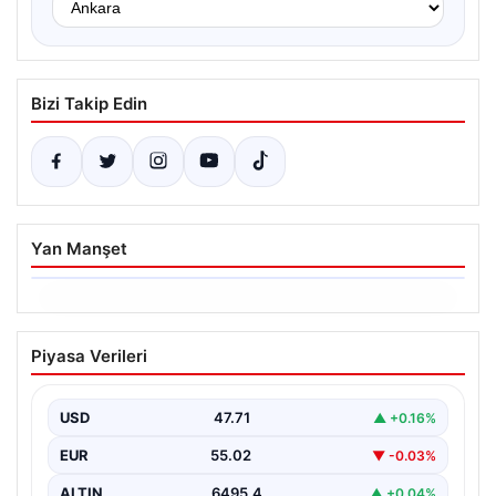
Bizi Takip Edin
Yan Manşet
06.08.2026
Ertuğrul Özkök ifade verdi. “Aklımın
Piyasa Verileri
ucundan bile geçmez”
USD
47.71
▲ +0.16%
EUR
55.02
▼ -0.03%
ALTIN
6495.4
▲ +0.04%