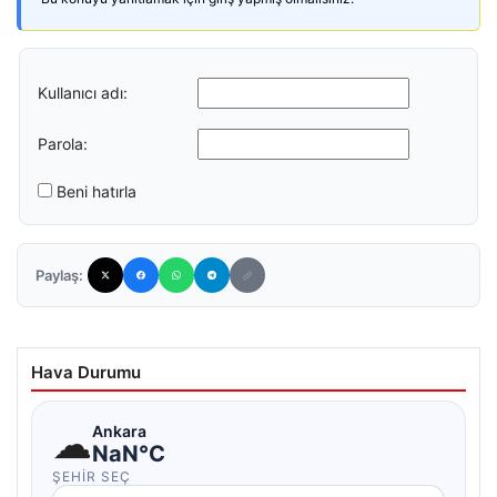
Kullanıcı adı:
Parola:
Beni hatırla
Paylaş:
Hava Durumu
☁
Ankara
NaN°C
ŞEHIR SEÇ