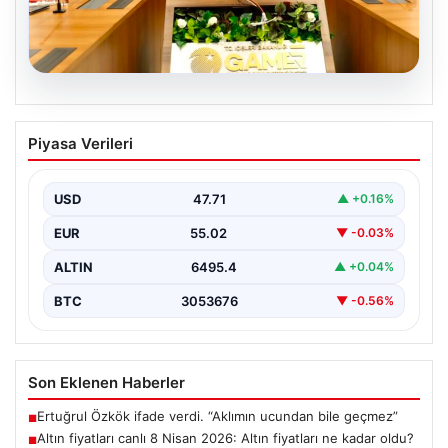
05.08.2026
Organize suçla mücadele toplantısı.
Piyasa Verileri
İçişleri Bakanı Çiftçi: Hiçbir suç
yapılanmasına alan bırakmayacağız
USD
47.71
▲ +0.16%
EUR
55.02
▼ -0.03%
ALTIN
6495.4
▲ +0.04%
BTC
3053676
▼ -0.56%
Son Eklenen Haberler
Ertuğrul Özkök ifade verdi. “Aklımın ucundan bile geçmez”
■
Altın fiyatları canlı 8 Nisan 2026: Altın fiyatları ne kadar oldu?
■