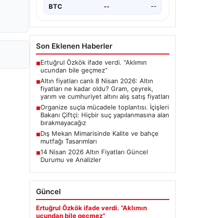
BTC
--
--
Son Eklenen Haberler
Ertuğrul Özkök ifade verdi. “Aklımın
■
ucundan bile geçmez”
Altın fiyatları canlı 8 Nisan 2026: Altın
■
fiyatları ne kadar oldu? Gram, çeyrek,
yarım ve cumhuriyet altını alış satış fiyatları
Organize suçla mücadele toplantısı. İçişleri
■
Bakanı Çiftçi: Hiçbir suç yapılanmasına alan
bırakmayacağız
Dış Mekan Mimarisinde Kalite ve bahçe
■
mutfağı Tasarımları
14 Nisan 2026 Altın Fiyatları Güncel
■
Durumu ve Analizler
Güncel
Ertuğrul Özkök ifade verdi. “Aklımın
ucundan bile geçmez”