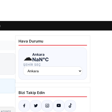
ı
Hava Durumu
☁
Ankara
NaN°C
ŞEHIR SEÇ
Bizi Takip Edin
#21921