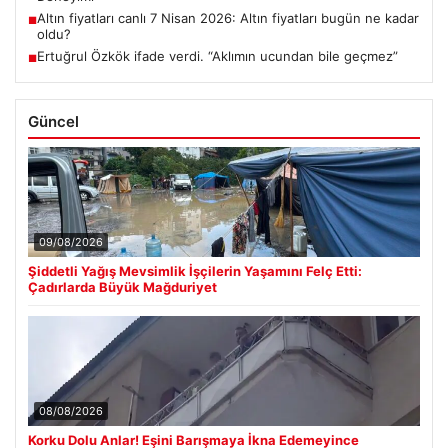
Altın fiyatları canlı 7 Nisan 2026: Altın fiyatları bugün ne kadar
■
oldu?
Ertuğrul Özkök ifade verdi. “Aklımın ucundan bile geçmez”
■
Güncel
09/08/2026
Şiddetli Yağış Mevsimlik İşçilerin Yaşamını Felç Etti:
Çadırlarda Büyük Mağduriyet
08/08/2026
Korku Dolu Anlar! Eşini Barışmaya İkna Edemeyince