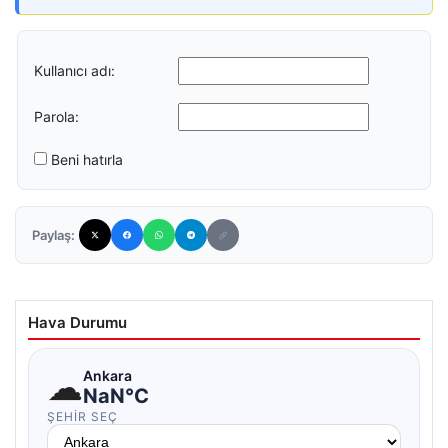
Kullanıcı adı:
Parola:
Beni hatırla
Paylaş:
Hava Durumu
☁
Ankara
NaN°C
ŞEHIR SEÇ