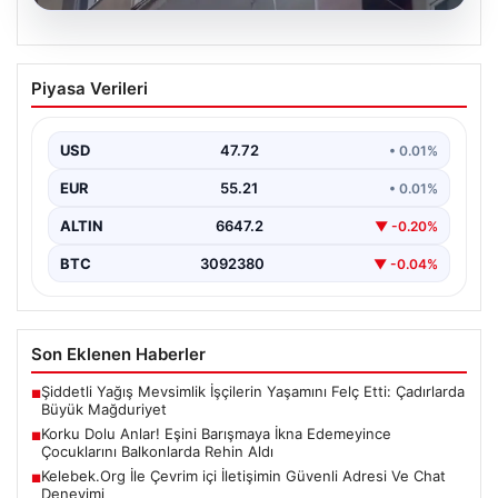
08.08.2026
Korku Dolu Anlar! Eşini Barışmaya İkna
Piyasa Verileri
Edemeyince Çocuklarını Balkonlarda
Rehin Aldı
USD
47.72
• 0.01%
Erzurum'da yaşanan bu korkutucu olay, aile içi
anlaşmazlıkların ne kadar ciddi sonuçlar
EUR
55.21
• 0.01%
doğurabileceğinin acı…
ALTIN
6647.2
▼ -0.20%
BTC
3092380
▼ -0.04%
Son Eklenen Haberler
Şiddetli Yağış Mevsimlik İşçilerin Yaşamını Felç Etti: Çadırlarda
■
Büyük Mağduriyet
Korku Dolu Anlar! Eşini Barışmaya İkna Edemeyince
■
Çocuklarını Balkonlarda Rehin Aldı
Kelebek.Org İle Çevrim içi İletişimin Güvenli Adresi Ve Chat
■
Deneyimi