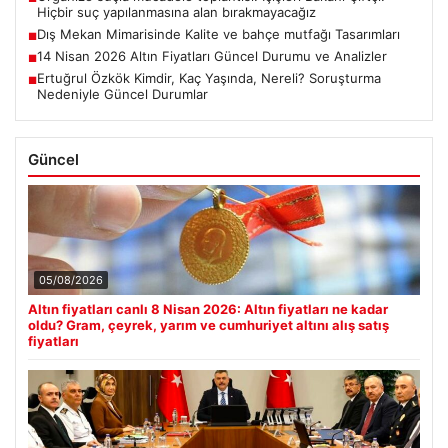
Hiçbir suç yapılanmasına alan bırakmayacağız
Dış Mekan Mimarisinde Kalite ve bahçe mutfağı Tasarımları
■
14 Nisan 2026 Altın Fiyatları Güncel Durumu ve Analizler
■
Ertuğrul Özkök Kimdir, Kaç Yaşında, Nereli? Soruşturma
■
Nedeniyle Güncel Durumlar
Güncel
05/08/2026
Altın fiyatları canlı 8 Nisan 2026: Altın fiyatları ne kadar
oldu? Gram, çeyrek, yarım ve cumhuriyet altını alış satış
fiyatları