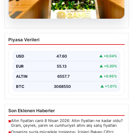
05.08.2026
Organize suçla mücadele toplantısı.
Piyasa Verileri
İçişleri Bakanı Çiftçi: Hiçbir suç
yapılanmasına alan bırakmayacağız
USD
47.60
▲ +0.04%
EUR
55.13
▲ +0.20%
ALTIN
6557.7
▲ +0.95%
BTC
3068550
▲ +1.01%
Son Eklenen Haberler
Altın fiyatları canlı 8 Nisan 2026: Altın fiyatları ne kadar oldu?
■
Gram, çeyrek, yarım ve cumhuriyet altını alış satış fiyatları
Organize suçla mücadele toplantısı. İçişleri Bakanı Çiftçi:
■