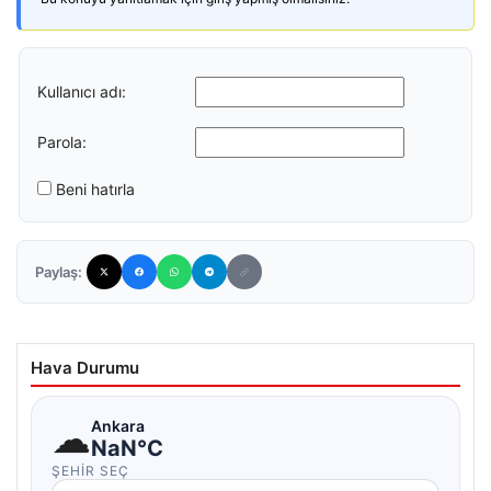
Kullanıcı adı:
Parola:
Beni hatırla
Paylaş:
Hava Durumu
☁
Ankara
NaN°C
ŞEHIR SEÇ