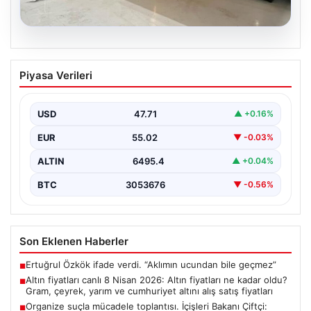
04.08.2026
Dış Mekan Mimarisinde Kalite ve bahçe
Piyasa Verileri
mutfağı Tasarımları
Günümüz dünyasında bahçe yaşam alanları, evlerin en
popüler bölümlerinden biri gelmiştir. Yeşille bütünleşik
USD
47.71
▲ +0.16%
dinlenmek,…
EUR
55.02
▼ -0.03%
ALTIN
6495.4
▲ +0.04%
BTC
3053676
▼ -0.56%
Son Eklenen Haberler
Ertuğrul Özkök ifade verdi. “Aklımın ucundan bile geçmez”
■
Altın fiyatları canlı 8 Nisan 2026: Altın fiyatları ne kadar oldu?
■
Gram, çeyrek, yarım ve cumhuriyet altını alış satış fiyatları
Organize suçla mücadele toplantısı. İçişleri Bakanı Çiftçi:
■