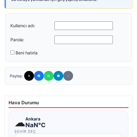
Kullanıcı adı:
Parola:
Beni hatırla
Paylaş:
Hava Durumu
☁
Ankara
NaN°C
ŞEHIR SEÇ