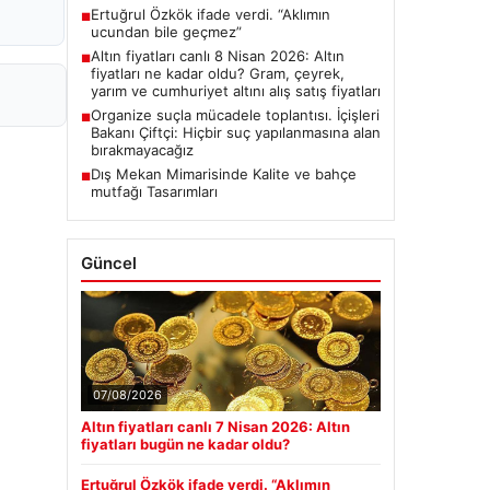
Ertuğrul Özkök ifade verdi. “Aklımın
■
ucundan bile geçmez”
Altın fiyatları canlı 8 Nisan 2026: Altın
■
fiyatları ne kadar oldu? Gram, çeyrek,
yarım ve cumhuriyet altını alış satış fiyatları
Organize suçla mücadele toplantısı. İçişleri
■
Bakanı Çiftçi: Hiçbir suç yapılanmasına alan
bırakmayacağız
Dış Mekan Mimarisinde Kalite ve bahçe
■
mutfağı Tasarımları
Güncel
07/08/2026
Altın fiyatları canlı 7 Nisan 2026: Altın
fiyatları bugün ne kadar oldu?
Ertuğrul Özkök ifade verdi. “Aklımın