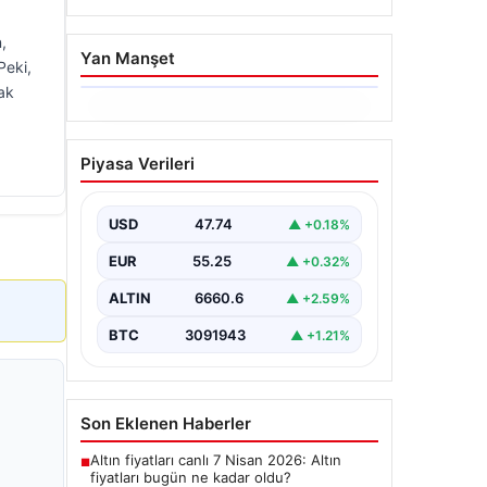
,
Yan Manşet
Peki,
ak
06.08.2026
Ertuğrul Özkök ifade
Piyasa Verileri
verdi. “Aklımın ucundan
bile geçmez”
USD
47.74
▲ +0.18%
EUR
55.25
▲ +0.32%
ALTIN
6660.6
▲ +2.59%
BTC
3091943
▲ +1.21%
Son Eklenen Haberler
Altın fiyatları canlı 7 Nisan 2026: Altın
■
fiyatları bugün ne kadar oldu?