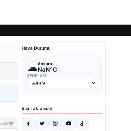
ı
Hava Durumu
☁
Ankara
NaN°C
ŞEHIR SEÇ
Bizi Takip Edin
#26769