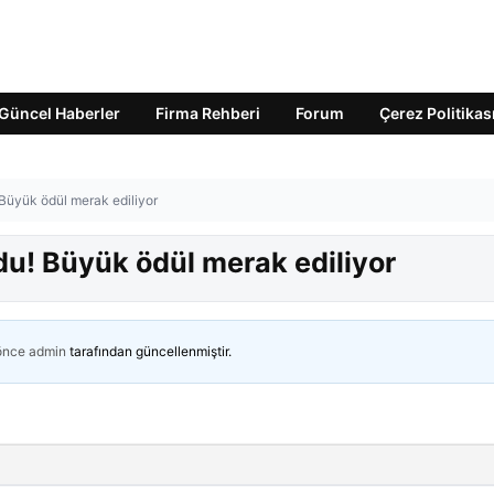
Güncel Haberler
Firma Rehberi
Forum
Çerez Politikas
 Büyük ödül merak ediliyor
du! Büyük ödül merak ediliyor
 önce
admin
tarafından güncellenmiştir.