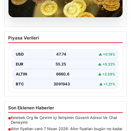
07.08.2026
Altın fiyatları canlı 7 Nisan 2026: Altın
Piyasa Verileri
fiyatları bugün ne kadar oldu?
USD
47.74
▲ +0.18%
EUR
55.25
▲ +0.32%
ALTIN
6660.6
▲ +2.59%
BTC
3091943
▲ +1.21%
Son Eklenen Haberler
Kelebek.Org İle Çevrim içi İletişimin Güvenli Adresi Ve Chat
■
Deneyimi
Altın fiyatları canlı 7 Nisan 2026: Altın fiyatları bugün ne kadar
■