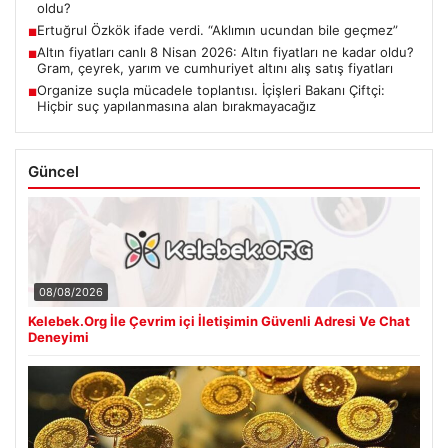
oldu?
Ertuğrul Özkök ifade verdi. “Aklımın ucundan bile geçmez”
■
Altın fiyatları canlı 8 Nisan 2026: Altın fiyatları ne kadar oldu?
■
Gram, çeyrek, yarım ve cumhuriyet altını alış satış fiyatları
Organize suçla mücadele toplantısı. İçişleri Bakanı Çiftçi:
■
Hiçbir suç yapılanmasına alan bırakmayacağız
Güncel
08/08/2026
Kelebek.Org İle Çevrim içi İletişimin Güvenli Adresi Ve Chat
Deneyimi