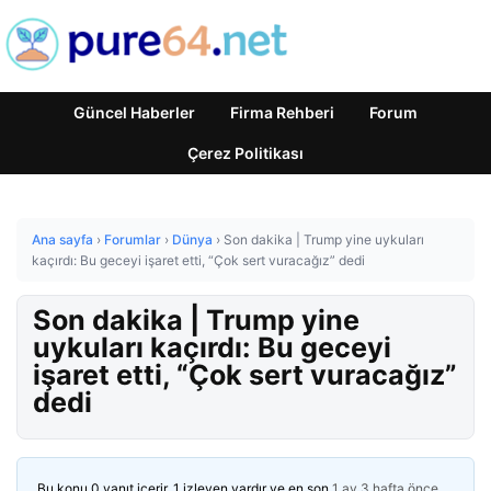
Güncel Haberler
Firma Rehberi
Forum
Çerez Politikası
Ana sayfa
›
Forumlar
›
Dünya
›
Son dakika | Trump yine uykuları
kaçırdı: Bu geceyi işaret etti, “Çok sert vuracağız” dedi
Son dakika | Trump yine
uykuları kaçırdı: Bu geceyi
işaret etti, “Çok sert vuracağız”
dedi
Bu konu 0 yanıt içerir, 1 izleyen vardır ve en son
1 ay 3 hafta önce