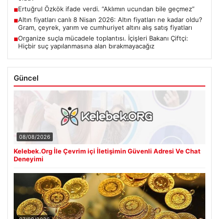
Ertuğrul Özkök ifade verdi. “Aklımın ucundan bile geçmez”
■
Altın fiyatları canlı 8 Nisan 2026: Altın fiyatları ne kadar oldu?
■
Gram, çeyrek, yarım ve cumhuriyet altını alış satış fiyatları
Organize suçla mücadele toplantısı. İçişleri Bakanı Çiftçi:
■
Hiçbir suç yapılanmasına alan bırakmayacağız
Güncel
08/08/2026
Kelebek.Org İle Çevrim içi İletişimin Güvenli Adresi Ve Chat
Deneyimi