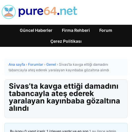
Güncel Haberler
Firma Rehberi
Forum
Çerez Politikası
Ana sayfa
›
Forumlar
›
Genel
›
Sivas’ta kavga ettiği damadını
tabancayla ateş ederek yaralayan kayınbaba gözaltına alındı
Sivas’ta kavga ettiği damadını
tabancayla ateş ederek
yaralayan kayınbaba gözaltına
alındı
Bu konu 0 yanıt içerir, 1 izleyen vardır ve en son
1 ay önce
admin