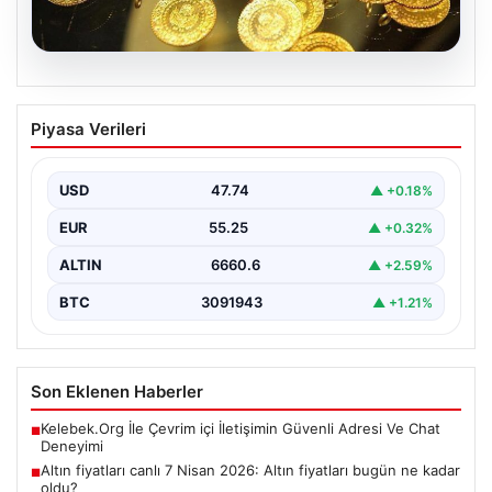
07.08.2026
Altın fiyatları canlı 7 Nisan 2026: Altın
Piyasa Verileri
fiyatları bugün ne kadar oldu?
USD
47.74
▲ +0.18%
EUR
55.25
▲ +0.32%
ALTIN
6660.6
▲ +2.59%
BTC
3091943
▲ +1.21%
Son Eklenen Haberler
Kelebek.Org İle Çevrim içi İletişimin Güvenli Adresi Ve Chat
■
Deneyimi
Altın fiyatları canlı 7 Nisan 2026: Altın fiyatları bugün ne kadar
■
oldu?