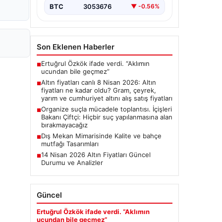
BTC
3053676
▼ -0.56%
Son Eklenen Haberler
Ertuğrul Özkök ifade verdi. “Aklımın
■
ucundan bile geçmez”
Altın fiyatları canlı 8 Nisan 2026: Altın
■
fiyatları ne kadar oldu? Gram, çeyrek,
yarım ve cumhuriyet altını alış satış fiyatları
Organize suçla mücadele toplantısı. İçişleri
■
Bakanı Çiftçi: Hiçbir suç yapılanmasına alan
bırakmayacağız
Dış Mekan Mimarisinde Kalite ve bahçe
■
mutfağı Tasarımları
14 Nisan 2026 Altın Fiyatları Güncel
■
Durumu ve Analizler
Güncel
Ertuğrul Özkök ifade verdi. “Aklımın
ucundan bile geçmez”