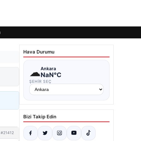
ı
Hava Durumu
☁
Ankara
NaN°C
ŞEHIR SEÇ
Bizi Takip Edin
#21412