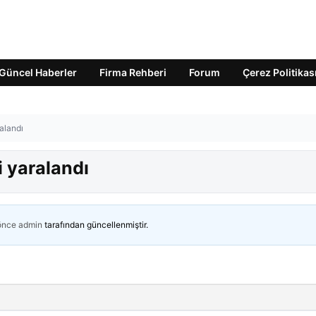
Güncel Haberler
Firma Rehberi
Forum
Çerez Politikas
ralandı
şi yaralandı
 önce
admin
tarafından güncellenmiştir.