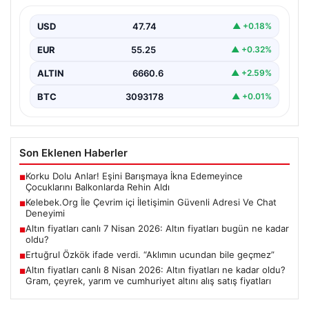
Dijital dünyasında bireylerin güvenli bir şekilde bağlantı
kurması büyük bir hassasiyet ifade etmektedir.
USD
47.74
▲ +0.18%
Güncel…
EUR
55.25
▲ +0.32%
ALTIN
6660.6
▲ +2.59%
BTC
3093178
▲ +0.01%
Son Eklenen Haberler
Korku Dolu Anlar! Eşini Barışmaya İkna Edemeyince
■
Çocuklarını Balkonlarda Rehin Aldı
Kelebek.Org İle Çevrim içi İletişimin Güvenli Adresi Ve Chat
■
Deneyimi
Altın fiyatları canlı 7 Nisan 2026: Altın fiyatları bugün ne kadar
■
oldu?
Ertuğrul Özkök ifade verdi. “Aklımın ucundan bile geçmez”
■
Altın fiyatları canlı 8 Nisan 2026: Altın fiyatları ne kadar oldu?
■
Gram, çeyrek, yarım ve cumhuriyet altını alış satış fiyatları