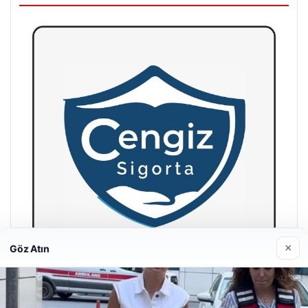
×
Göz Atın
Hastaş Beton