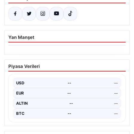
Yan Manşet
06.08.2026
Ertuğrul Özkök ifade verdi. “Aklımın
Piyasa Verileri
ucundan bile geçmez”
USD
--
--
EUR
--
--
ALTIN
--
--
BTC
--
--