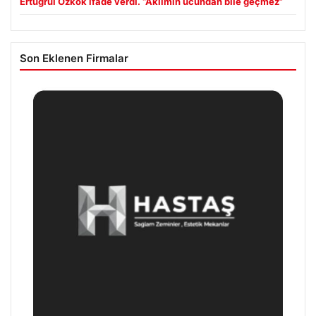
Ertuğrul Özkök ifade verdi. “Aklımın ucundan bile geçmez”
Son Eklenen Firmalar