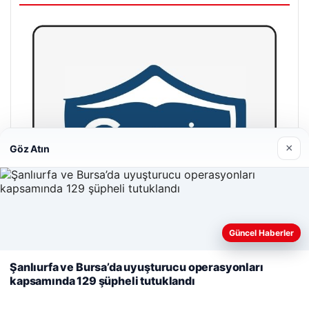
×
Göz Atın
Web sitemizi nasıl kullandığınızı daha iyi anlayabilmek,
Güncel Haberler
deneyiminizi kişiselleştirmek ve geliştirmek amacıyla çerezler
kullanıyoruz.
Çerez Politikamız
Şanlıurfa ve Bursa’da uyuşturucu operasyonları
kapsamında 129 şüpheli tutuklandı
Reddet
Kabul Et
Cengiz Sigorta