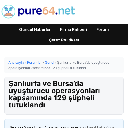
Güncel Haberler
Firma Rehberi
Forum
Çerez Politikası
Ana sayfa
›
Forumlar
›
Genel
›
Şanlıurfa ve Bursa’da uyuşturucu
operasyonları kapsamında 129 şüpheli tutuklandı
Şanlıurfa ve Bursa’da
uyuşturucu operasyonları
kapsamında 129 şüpheli
tutuklandı
Bu konu 0 yanıt içerir, 1 izleyen vardır ve en son
1 ay 4 hafta önce