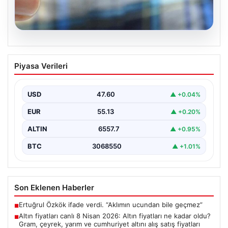
05.08.2026
Altın fiyatları canlı 8 Nisan 2026: Altın
Piyasa Verileri
fiyatları ne kadar oldu? Gram, çeyrek,
yarım ve cumhuriyet altını alış satış
fiyatları
USD
47.60
▲ +0.04%
EUR
55.13
▲ +0.20%
ALTIN
6557.7
▲ +0.95%
BTC
3068550
▲ +1.01%
Son Eklenen Haberler
Ertuğrul Özkök ifade verdi. “Aklımın ucundan bile geçmez”
■
Altın fiyatları canlı 8 Nisan 2026: Altın fiyatları ne kadar oldu?
■
Gram, çeyrek, yarım ve cumhuriyet altını alış satış fiyatları