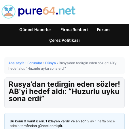
Güncel Haberler
Firma Rehberi
Forum
Çerez Politikası
Ana sayfa
›
Forumlar
›
Dünya
›
Rusya’dan tedirgin eden sözler! AB’yi
hedef aldı: “Huzurlu uyku sona erdi”
Rusya’dan tedirgin eden sözler!
AB’yi hedef aldı: “Huzurlu uyku
sona erdi”
Bu konu 0 yanıt içerir, 1 izleyen vardır ve en son
2 ay 1 hafta önce
admin
tarafından güncellenmiştir.