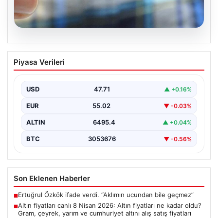
05.08.2026
Altın fiyatları canlı 8 Nisan 2026: Altın
Piyasa Verileri
fiyatları ne kadar oldu? Gram, çeyrek,
yarım ve cumhuriyet altını alış satış
fiyatları
USD
47.71
▲ +0.16%
EUR
55.02
▼ -0.03%
ALTIN
6495.4
▲ +0.04%
BTC
3053676
▼ -0.56%
Son Eklenen Haberler
Ertuğrul Özkök ifade verdi. “Aklımın ucundan bile geçmez”
■
Altın fiyatları canlı 8 Nisan 2026: Altın fiyatları ne kadar oldu?
■
Gram, çeyrek, yarım ve cumhuriyet altını alış satış fiyatları