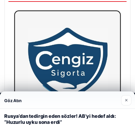
×
Göz Atın
Web sitemizi nasıl kullandığınızı daha iyi anlayabilmek,
deneyiminizi kişiselleştirmek ve geliştirmek amacıyla çerezler
kullanıyoruz.
Çerez Politikamız
Rusya’dan tedirgin eden sözler! AB’yi hedef aldı:
“Huzurlu uyku sona erdi”
Reddet
Kabul Et
Cengiz Sigorta