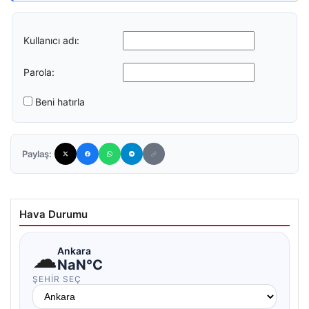
Kullanıcı adı:
Parola:
Beni hatırla
Paylaş:
Hava Durumu
☁
Ankara
NaN°C
ŞEHIR SEÇ