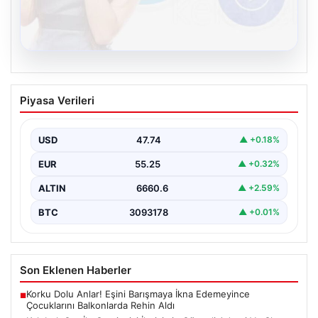
08.08.2026
Kelebek.Org İle Çevrim içi İletişimin
Piyasa Verileri
Güvenli Adresi Ve Chat Deneyimi
Dijital dünyasında bireylerin güvenli bir şekilde bağlantı
kurması büyük bir hassasiyet ifade etmektedir.
USD
47.74
▲ +0.18%
Güncel…
EUR
55.25
▲ +0.32%
ALTIN
6660.6
▲ +2.59%
BTC
3093178
▲ +0.01%
Son Eklenen Haberler
Korku Dolu Anlar! Eşini Barışmaya İkna Edemeyince
■
Çocuklarını Balkonlarda Rehin Aldı